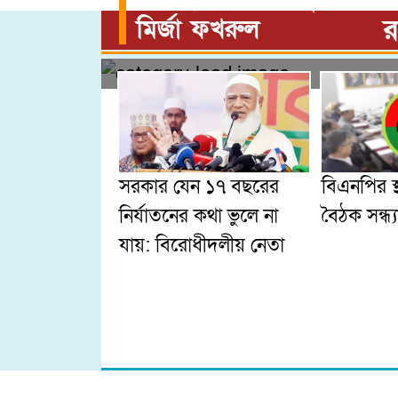
বিরোধী দল শেখ হাসিনার 
র
মির্জা ফখরুল
সরকার যেন ১৭ বছরের
বিএনপির স্
নির্যাতনের কথা ভুলে না
বৈঠক সন্ধ্
যায়: বিরোধীদলীয় নেতা