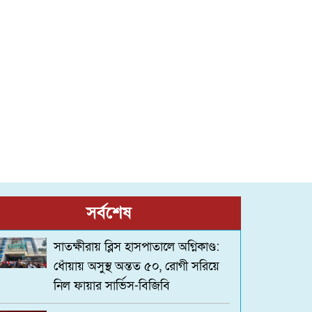
সর্বশেষ
সাতক্ষীরায় ব্লিস হাসপাতালে অগ্নিকাণ্ড:
ধোঁয়ায় অসুস্থ অন্তত ৫০, রোগী সরিয়ে
নিল ফায়ার সার্ভিস-বিজিবি