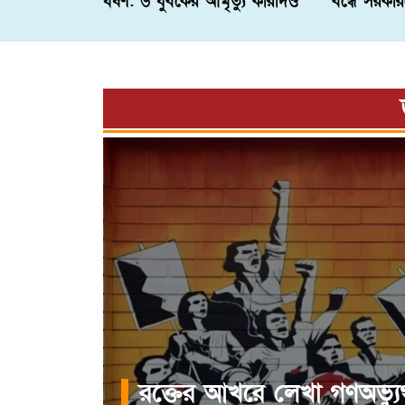
ধর্ষণ: ৬ যুবকের আমৃত্যু কারাদণ্ড
বন্ধে সরকা
রক্তের আখরে লেখা গণঅভ্যুত