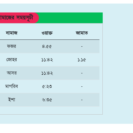
ামাজের সময়সূচী
নামাজ
ওয়াক্ত
জামাত
ফজর
৪.৫৫
-
জোহর
১১:৪২
১.১৫
আসর
১১:৪২
-
মাগরিব
৫:২৩
-
ইশা
৬:৩৫
-