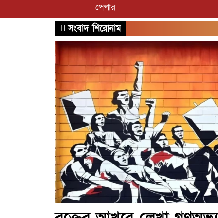
পেপার
সংবাদ শিরোনাম
রক্তের আখরে লেখা গণঅভ্যুত