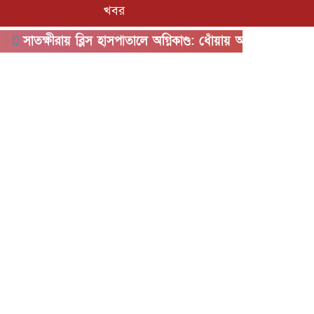
খবর
ায় ব্লিস হাসপাতালে অগ্নিকাণ্ড: ধোঁয়ায় অসুস্থ অন্তত ৫০, রোগী সরিয়