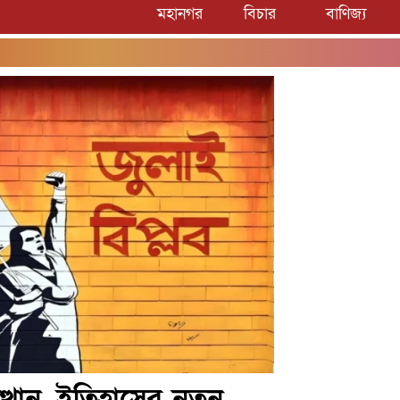
মহানগর
বিচার
বাণিজ্য
সাতক্ষীর
্থান, ইতিহাসের নতুন