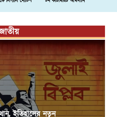
রকে লিগ্যাল নোটিশ
টন কাঁচামরিচ আমদানি
জাতীয়
্থান, ইতিহাসের নতুন