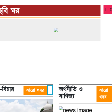
ছবি ঘর
বিচার
অর্থনীতি ও
আরো খবর
আরো
বাণিজ্য
খবর