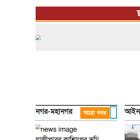
নগর-মহানগর
আইন-
আরো খবর
গাজীপুরের কাশিমপুর ভূমি