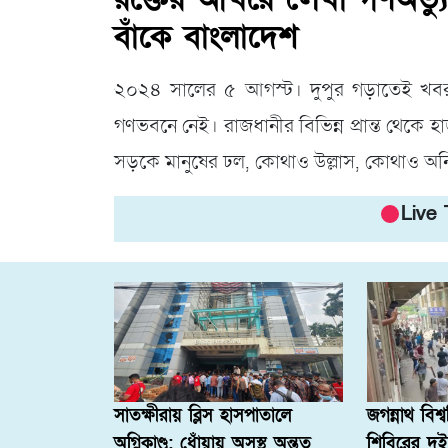
বাঁকে বাংলাদেশ
২০২৪ সালের ৫ আগস্ট। দুপুর গড়াতেই খবর ছ
গণভবনে নেই। রাজধানীর বিভিন্ন প্রান্ত থেকে
সড়কে মানুষের ঢল, কোথাও উল্লাস, কোথাও অনি
Live
সাতক্ষীরায় ব্লিস হাসপাতালে
জগন্নাথ বিশ্
অগ্নিকাণ্ড: ধোঁয়ায় অসুস্থ অন্তত
শিবিরের দু