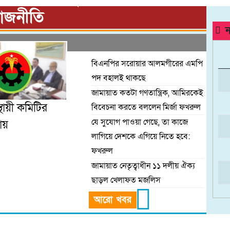
মতো কথা বলছে:
াজনীতি
ন
বিএনপির সরোয়ার আলমগীরের এমপি
পদ বহালই থাকছে
জামায়াত কতটা গণতান্ত্রিক, আমিরকেই
থায়ী কমিটির
বিবেচনা করতে বললেন মির্জা ফখরুল
যে সুযোগ পাওয়া গেছে, তা কাজে
যায়
লাগিয়ে দেশকে এগিয়ে নিতে হবে:
ফখরুল
জামায়াত নেতৃত্বাধীন ১১ দলীয় ঐক্য
ছাড়ল খেলাফত মজলিস
আরো খবর