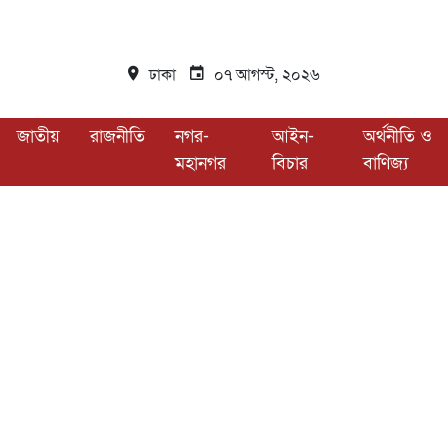
ঢাকা
০৭ আগস্ট, ২০২৬
জাতীয়
রাজনীতি
নগর-
আইন-
অর্থনীতি ও
মহানগর
বিচার
বাণিজ্য