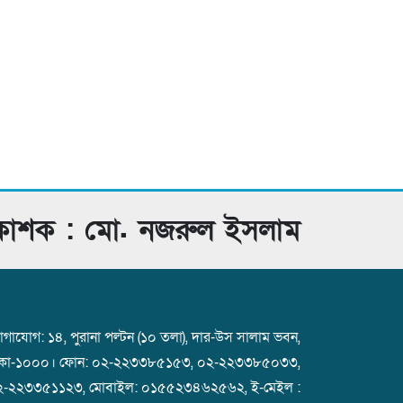
রকাশক : মো. নজরুল ইসলাম
গাযোগ: ১৪, পুরানা পল্টন (১০ তলা), দার-উস সালাম ভবন,
াকা-১০০০। ফোন: ০২-২২৩৩৮৫১৫৩, ০২-২২৩৩৮৫০৩৩,
২-২২৩৩৫১১২৩, মোবাইল: ০১৫৫২৩৪৬২৫৬২, ই-মেইল :