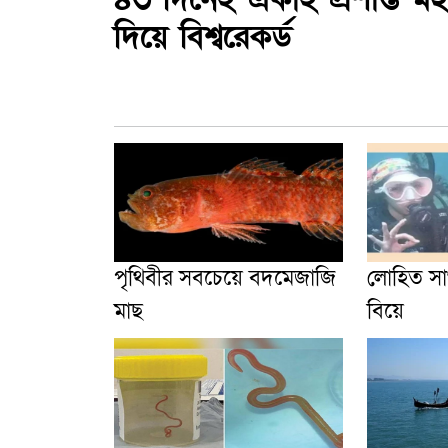
দিয়ে বিশ্বরেকর্ড
পৃথিবীর সবচেয়ে বদমেজাজি
লোহিত স
মাছ
বিয়ে