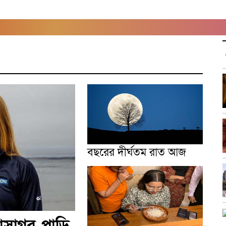
বছরের দীর্ঘতম রাত আজ
াসাগর পাড়ি