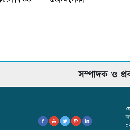
করলো শিক্ষিকা
একদিন গোসল
সম্পাদক ও প্
যো
ঢ
০