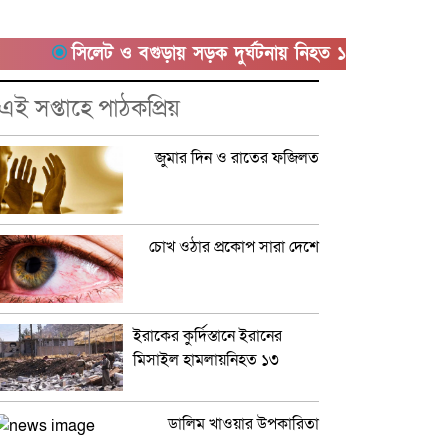
সিলেট ও বগুড়ায় সড়ক দুর্ঘটনায় নিহত ১৫
সাতক্ষীরায় 
এই সপ্তাহে পাঠকপ্রিয়
জুমার দিন ও রাতের ফজিলত
চোখ ওঠার প্রকোপ সারা দেশে
ইরাকের কুর্দিস্তানে ইরানের
মিসাইল হামলায়নিহত ১৩
ডালিম খাওয়ার উপকারিতা