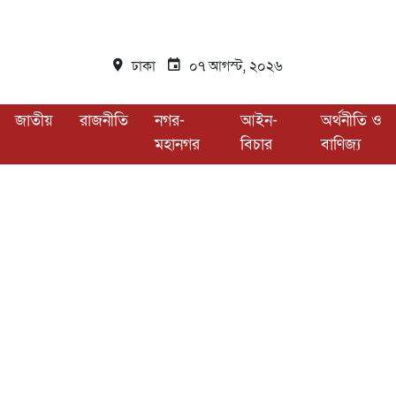
ঢাকা
০৭ আগস্ট, ২০২৬
জাতীয়
রাজনীতি
নগর-
আইন-
অর্থনীতি ও
মহানগর
বিচার
বাণিজ্য