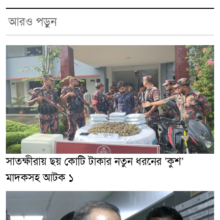
আরও পড়ুন
সাতক্ষীরায় ছয় কোটি টাকার নতুন ধরনের ‘কুশ’
মাদকসহ আটক ১