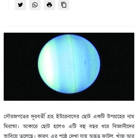
সৌরজগতের দূরবর্তী গ্রহ ইউরেনাসের ছোট একটি উপগ্রহের নাম
মিরান্ডা। আকারে ছোট হলেও এটি বহু বছর ধরে বিজ্ঞানীদের
ভাবিয়ে তুলেছে। কারণ, এর পৃষ্ঠে দেখা যায় অদ্ভুত ফাটল, খাঁজ আর