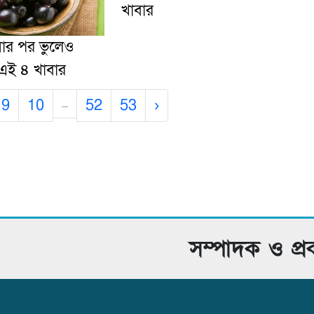
খাবার
়ার পর ভুলেও
 এই ৪ খাবার
9
10
52
53
›
...
সম্পাদক ও প্