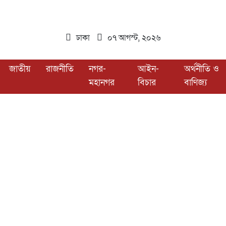
ঢাকা
০৭ আগস্ট, ২০২৬
জাতীয়
রাজনীতি
নগর-
আইন-
অর্থনীতি ও
মহানগর
বিচার
বাণিজ্য