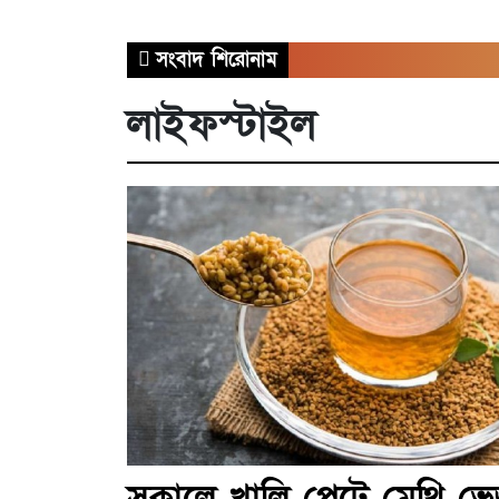
সংবাদ শিরোনাম
লাইফস্টাইল
সকালে খালি পেটে মেথি ভে