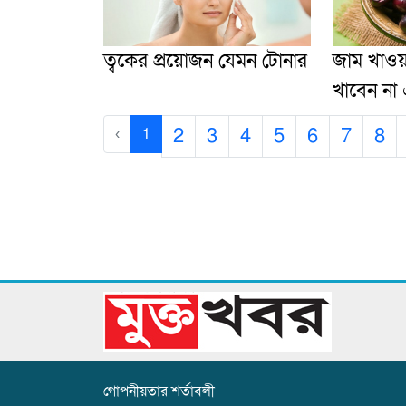
ত্বকের প্রয়োজন যেমন টোনার
জাম খাওয
খাবেন না
2
3
4
5
6
7
8
‹
1
গোপনীয়তার শর্তাবলী