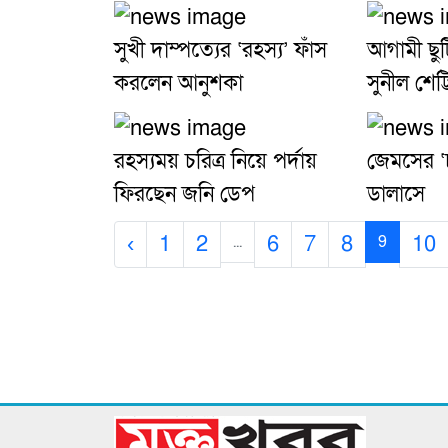
সুখী দাম্পত্যের ‘রহস্য’ ফাঁস
আগামী ছুট
করলেন আনুশকা
সুনীল শেট্ট
রহস্যময় চরিত্র নিয়ে পর্দায়
জেমসের ‘চ্
ফিরছেন জনি ডেপ
ডালাসে
‹
1
2
6
7
8
10
...
9