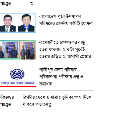
৩
বাংলাদেশ পূজা উদযাপন
পরিষদের কেন্দ্রীয় কমিটি ঘোষনা
নাগেশ্বরীতে চাঞ্চল্যকর বাচ্চু
হত্যা মামলার ২ ঘন্টা পুর্বেই
হত্যায় জড়িত ২ আসামী গ্রেপ্তার
গাজীপুর জেলা পরিবার
পরিকল্পনা পরীক্ষার প্রশ্ন ও
সমাধান
রিখটার স্কেলে ৯ মাত্রার ভূমিকম্পেও টিকে
থাকবে পদ্মা সেতু