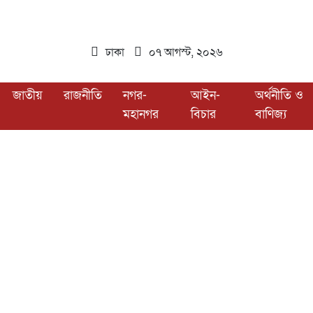
ঢাকা
০৭ আগস্ট, ২০২৬
জাতীয়
রাজনীতি
নগর-
আইন-
অর্থনীতি ও
মহানগর
বিচার
বাণিজ্য