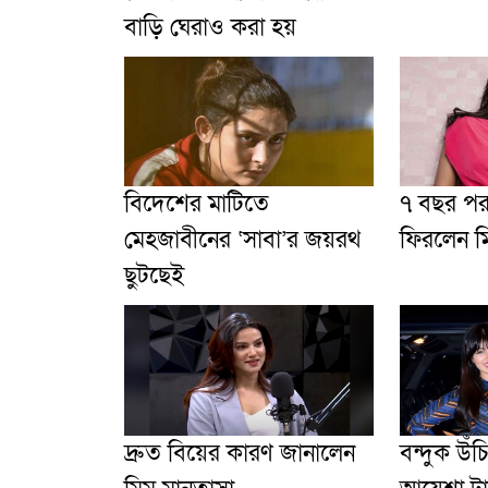
বাড়ি ঘেরাও করা হয়
বিদেশের মাটিতে
৭ বছর পর
মেহজাবীনের ‘সাবা’র জয়রথ
ফিরলেন ম
ছুটছেই
দ্রুত বিয়ের কারণ জানালেন
বন্দুক উঁচ