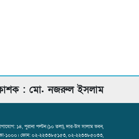
রকাশক : মো. নজরুল ইসলাম
গাযোগ: ১৪, পুরানা পল্টন (১০ তলা), দার-উস সালাম ভবন,
াকা-১০০০। ফোন: ০২-২২৩৩৮৫১৫৩, ০২-২২৩৩৮৫০৩৩,