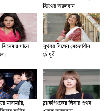
স্মিথের অ্যালবাম
 সিনেমার গানে
সুখবর দিলেন মেহজাবীন
িলা
চৌধুরী
িয়ে মারামারি,
ব্ল্যাকপিংকের লিসার প্রথম