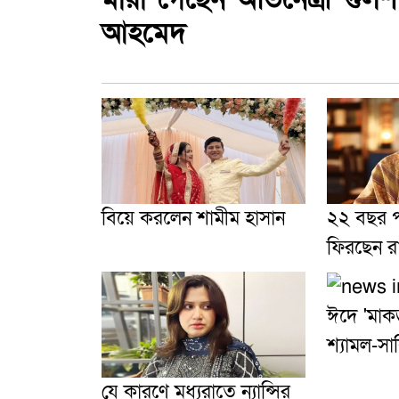
আহমেদ
বিয়ে করলেন শামীম হাসান
২২ বছর প
ফিরছেন র
ঈদে 'মাক
শ্যামল-সা
যে কারণে মধ্যরাতে ন্যান্সির