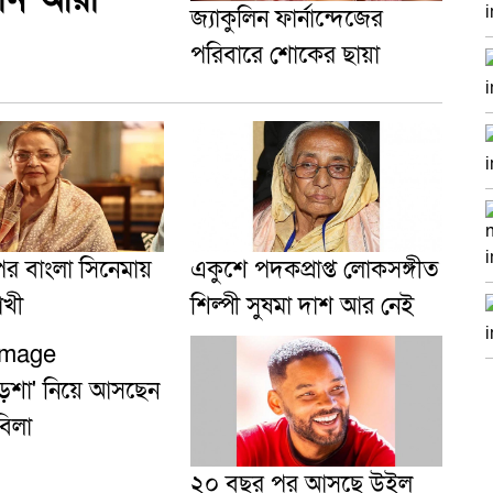
জ্যাকুলিন ফার্নান্দেজের
পরিবারে শোকের ছায়া
র বাংলা সিনেমায়
একুশে পদকপ্রাপ্ত লোকসঙ্গীত
াখী
শিল্পী সুষমা দাশ আর নেই
ড়শা' নিয়ে আসছেন
বিলা
২০ বছর পর আসছে উইল