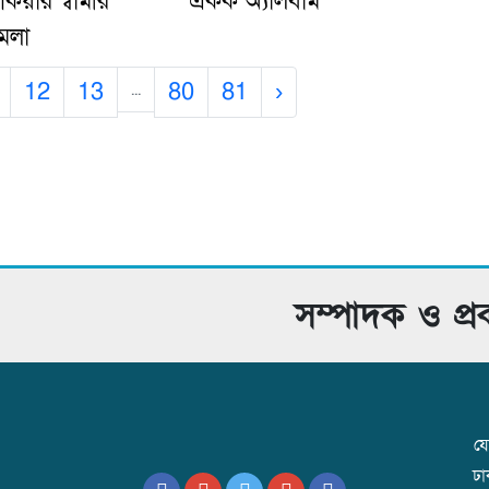
িয়ার স্বামীর
একক অ্যালবাম
ামলা
12
13
80
81
›
...
সম্পাদক ও প্
যো
ঢ