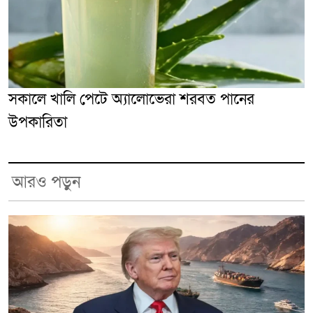
সকালে খালি পেটে অ্যালোভেরা শরবত পানের
উপকারিতা
আরও পড়ুন