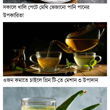
সকালে খালি পেটে মেথি ভেজানো পানি পানের
উপকারিতা
ওজন কমাতে চাইলে গ্রিন টি-তে মেশান ৩ উপাদান