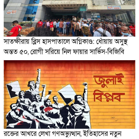
সাতক্ষীরায় ব্লিস হাসপাতালে অগ্নিকাণ্ড: ধোঁয়ায় অসুস্থ
অন্তত ৫০, রোগী সরিয়ে নিল ফায়ার সার্ভিস-বিজিবি
রক্তের আখরে লেখা গণঅভ্যুত্থান, ইতিহাসের নতুন