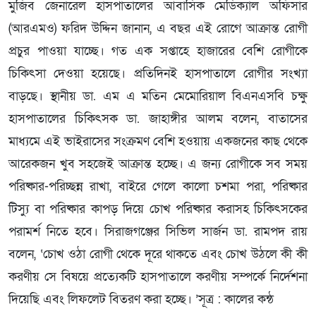
মুজিব জেনারেল হাসপাতালের আবাসিক মেডিক্যাল অফিসার
(আরএমও) ফরিদ উদ্দিন জানান, এ বছর এই রোগে আক্রান্ত রোগী
প্রচুর পাওয়া যাচ্ছে। গত এক সপ্তাহে হাজারের বেশি রোগীকে
চিকিৎসা দেওয়া হয়েছে। প্রতিদিনই হাসপাতালে রোগীর সংখ্যা
বাড়ছে। স্থানীয় ডা. এম এ মতিন মেমোরিয়াল বিএনএসবি চক্ষু
হাসপাতালের চিকিৎসক ডা. জাহাঙ্গীর আলম বলেন, বাতাসের
মাধ্যমে এই ভাইরাসের সংক্রমণ বেশি হওয়ায় একজনের কাছ থেকে
আরেকজন খুব সহজেই আক্রান্ত হচ্ছে। এ জন্য রোগীকে সব সময়
পরিষ্কার-পরিচ্ছন্ন রাখা, বাইরে গেলে কালো চশমা পরা, পরিষ্কার
টিস্যু বা পরিষ্কার কাপড় দিয়ে চোখ পরিষ্কার করাসহ চিকিৎসকের
পরামর্শ নিতে হবে। সিরাজগঞ্জের সিভিল সার্জন ডা. রামপদ রায়
বলেন, ‘চোখ ওঠা রোগী থেকে দূরে থাকতে এবং চোখ উঠলে কী কী
করণীয় সে বিষয়ে প্রত্যেকটি হাসপাতালে করণীয় সম্পর্কে নির্দেশনা
দিয়েছি এবং লিফলেট বিতরণ করা হচ্ছে। ’সূত্র : কালের কন্ঠ