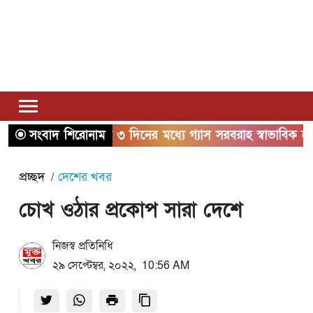
সংবাদ শিরোনাম
২ থেকে ৩ দিনের মধ্যে গ্যাস সরবরাহ স্বাভাবিক হবে: জ্বালানিম
প্রচ্ছদ
দেশের খবর
চোখ ওঠার প্রকোপ সারা দেশে
নিজস্ব প্রতিনিধি
২৯ সেপ্টেম্বর, ২০২২, 10:56 AM