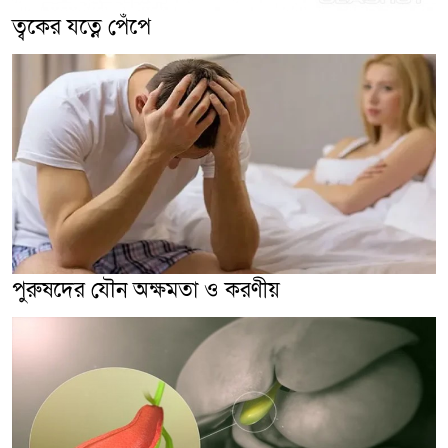
ত্বকের যত্নে পেঁপে
পুরুষদের যৌন অক্ষমতা ও করণীয়