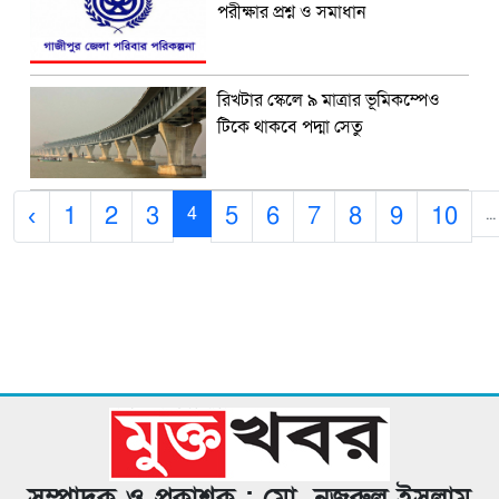
পরীক্ষার প্রশ্ন ও সমাধান
রিখটার স্কেলে ৯ মাত্রার ভূমিকম্পেও
টিকে থাকবে পদ্মা সেতু
‹
1
2
3
5
6
7
8
9
10
4
...
সম্পাদক ও প্রকাশক : মো. নজরুল ইসলাম