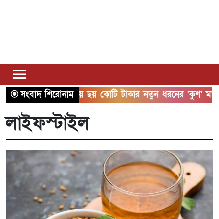
সাতক্ষীরায় ছয় কোটি টাকার নতুন ধরনের ‘কুশ’ মাদকসহ আটক ১
সংবাদ শিরোনাম
লাইফস্টাইল