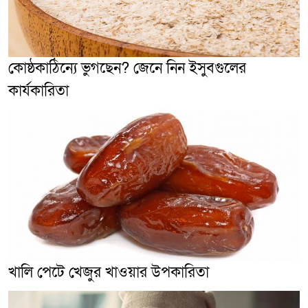
কোষ্ঠকাঠিন্যে ভুগছেন? জেনে নিন ইসুবগুলের
কার্যকারিতা
খালি পেটে খেজুর খাওয়ার উপকারিতা