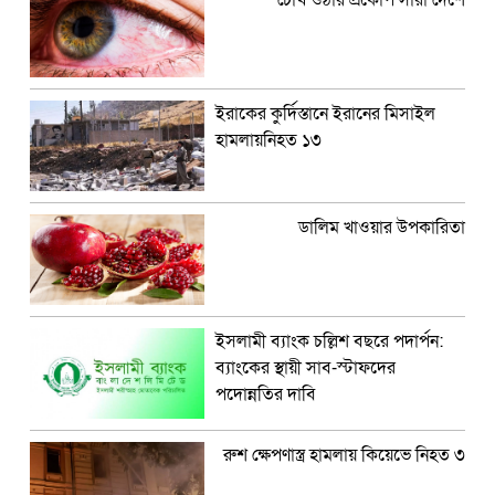
চোখ ওঠার প্রকোপ সারা দেশে
ইরাকের কুর্দিস্তানে ইরানের মিসাইল
হামলায়নিহত ১৩
ডালিম খাওয়ার উপকারিতা
ইসলামী ব্যাংক চল্লিশ বছরে পদার্পন:
ব্যাংকের স্থায়ী সাব-স্টাফদের
পদোন্নতির দাবি
রুশ ক্ষেপণাস্ত্র হামলায় কিয়েভে নিহত ৩