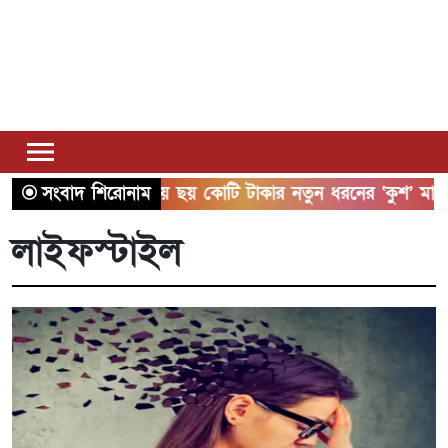
সাতক্ষীরায় ছয় কোটি টাকার নতুন ধরনের ‘কুশ’ মাদকসহ আটক ১
সংবাদ শিরোনাম
লাইফস্টাইল