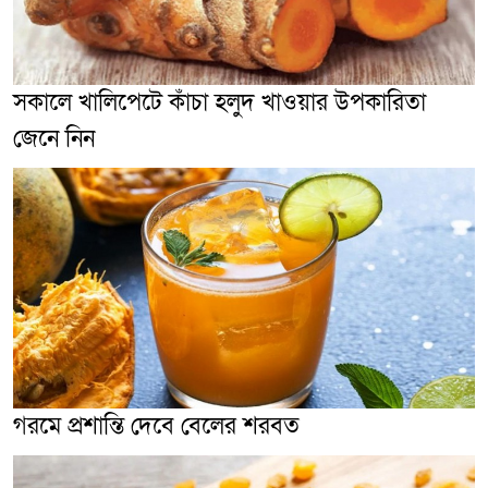
সকালে খালিপেটে কাঁচা হলুদ খাওয়ার উপকারিতা
জেনে নিন
গরমে প্রশান্তি দেবে বেলের শরবত