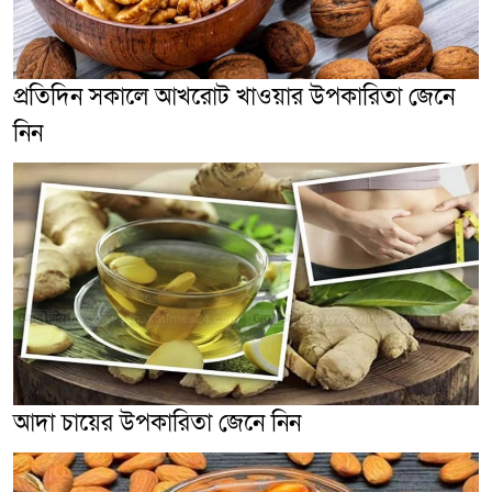
প্রতিদিন সকালে আখরোট খাওয়ার উপকারিতা জেনে
নিন
আদা চায়ের উপকারিতা জেনে নিন