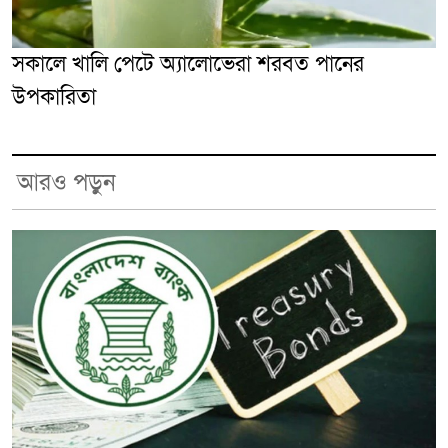
সকালে খালি পেটে অ্যালোভেরা শরবত পানের
উপকারিতা
আরও পড়ুন