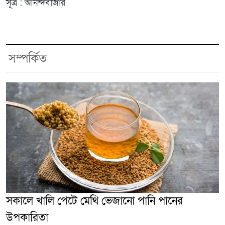
সূত্র : আনন্দবাজার
সম্পর্কিত
সকালে খালি পেটে মেথি ভেজানো পানি পানের
উপকারিতা