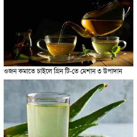
ওজন কমাতে চাইলে গ্রিন টি-তে মেশান ৩ উপাদান