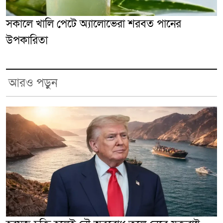
সকালে খালি পেটে অ্যালোভেরা শরবত পানের
উপকারিতা
আরও পড়ুন