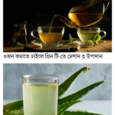
ওজন কমাতে চাইলে গ্রিন টি-তে মেশান ৩ উপাদান