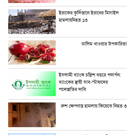
ইরাকের কুর্দিস্তানে ইরানের মিসাইল
হামলায়নিহত ১৩
ডালিম খাওয়ার উপকারিতা
ইসলামী ব্যাংক চল্লিশ বছরে পদার্পন:
ব্যাংকের স্থায়ী সাব-স্টাফদের
পদোন্নতির দাবি
রুশ ক্ষেপণাস্ত্র হামলায় কিয়েভে নিহত ৩