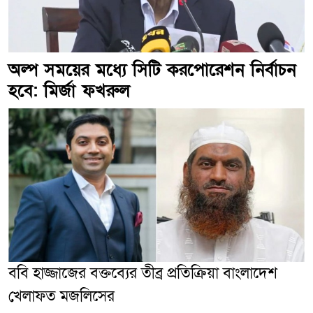
অল্প সময়ের মধ্যে সিটি করপোরেশন নির্বাচন
হবে: মির্জা ফখরুল
ববি হাজ্জাজের বক্তব্যের তীব্র প্রতিক্রিয়া বাংলাদেশ
খেলাফত মজলিসের