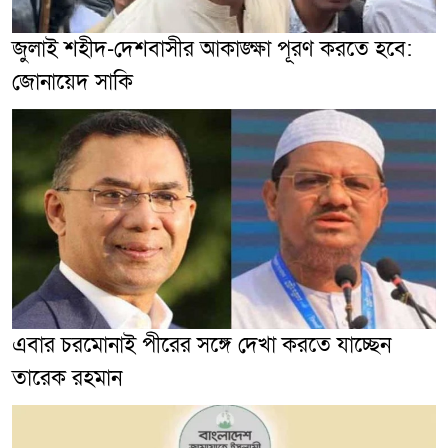
জুলাই শহীদ-দেশবাসীর আকাঙ্ক্ষা পূরণ করতে হবে:
জোনায়েদ সাকি
এবার চরমোনাই পীরের সঙ্গে দেখা করতে যাচ্ছেন
তারেক রহমান