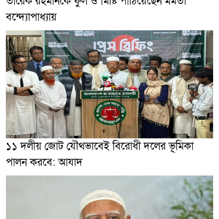
তারেক রহমানকে ফুল ও মিষ্টি পাঠিয়েছেন মমতা
বন্দ্যোপাধ্যায়
১১ দলীয় জোট যৌথভাবেই বিরোধী দলের ভূমিকা
পালন করবে: আযাদ