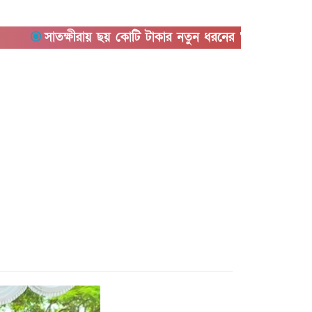
সাতক্ষীরায় ছয় কোটি টাকার নতুন ধরনের ‘কুশ’ মাদকসহ আটক