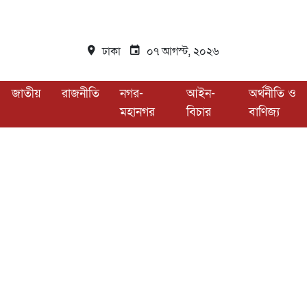
ঢাকা
০৭ আগস্ট, ২০২৬
জাতীয়
রাজনীতি
নগর-
আইন-
অর্থনীতি ও
মহানগর
বিচার
বাণিজ্য