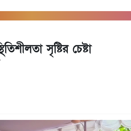
িশীলতা সৃষ্টির চেষ্টা