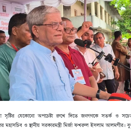
তা সৃষ্টির যেকোনো অপচেষ্টা রুখে দিতে জনগণকে সতর্ক ও সচ
 মহাসচিব ও স্থানীয় সরকারমন্ত্রী মির্জা ফখরুল ইসলাম আলমগীর। বুধ