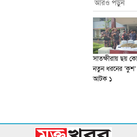
আরও পড়ুন
সাতক্ষীরায় ছয় ক
নতুন ধরনের ‘কুশ
আটক ১