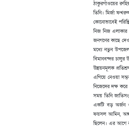
ঠাকুরগাঁওয়ের রুহিয়
তিনি। মির্জা ফখর
কোনোভাবেই পরিস্থ
নিজ নিজ এলাকার উ
জনগণের কাছে দেওয়া
মধ্যে নতুন উপজেল
বিমানবন্দর চালুর উ
উন্নয়নমূলক প্রতিশ
এগিয়ে নেওয়া সম্ভ
নিজেদের দক্ষ করে
সময় তিনি জাতিসং
একটি বড় অর্জন ও 
ফয়সল আমিন, অঙ্গ 
ছিলেন। এর আগে রুহ