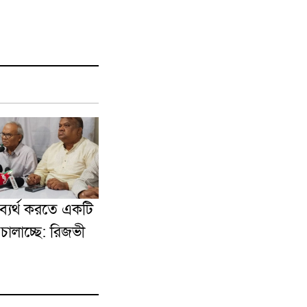
্যর্থ করতে একটি
 চালাচ্ছে: রিজভী