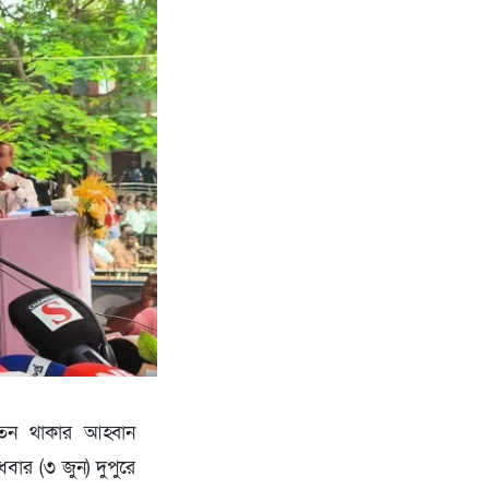
েতন থাকার আহ্বান
বার (৩ জুন) দুপুরে