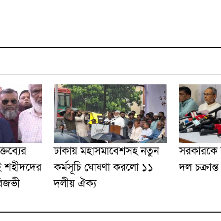
্তব্যের
ঢাকায় মহাসমাবেশসহ নতুন
সরকারকে ব
ই শহীদদের
কর্মসূচি ঘোষণা করলো ১১
দল চক্রান্ত
রিজভী
দলীয় ঐক্য