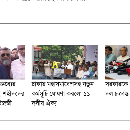
্তব্যের
ঢাকায় মহাসমাবেশসহ নতুন
সরকারকে ব
ই শহীদদের
কর্মসূচি ঘোষণা করলো ১১
দল চক্রান্ত
রিজভী
দলীয় ঐক্য