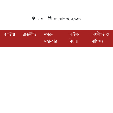
ঢাকা
০৭ আগস্ট, ২০২৬
জাতীয়
রাজনীতি
নগর-
আইন-
অর্থনীতি ও
মহানগর
বিচার
বাণিজ্য