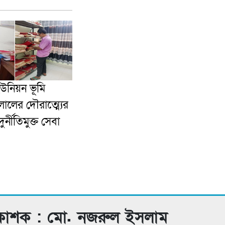
ইউনিয়ন ভূমি
ালের দৌরাত্ম্যের
র্নীতিমুক্ত সেবা
রকাশক : মো. নজরুল ইসলাম