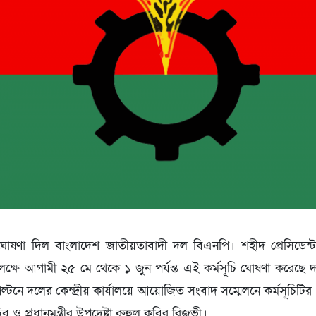
 ঘোষণা দিল বাংলাদেশ জাতীয়তাবাদী দল বিএনপি। শহীদ প্রেসিডেন
পলক্ষে আগামী ২৫ মে থেকে ১ জুন পর্যন্ত এই কর্মসূচি ঘোষণা করেছে
ল্টনে দলের কেন্দ্রীয় কার্যালয়ে আয়োজিত সংবাদ সম্মেলনে কর্মসূচিট
িব ও প্রধানমন্ত্রীর উপদেষ্টা রুহুল কবির রিজভী।