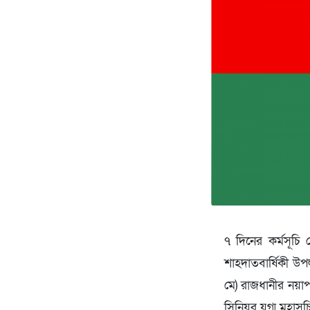
৭ দিনের কর্মসূচি
শাহদাতবার্ষিকী উ
মে) রাজধানীর নয়াপ
সিনিয়র যুগ্ম মহাসচ