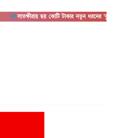
সাতক্ষীরায় ছয় কোটি টাকার নতুন ধরনের ‘কুশ’ মাদকসহ আটক