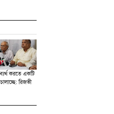
্যর্থ করতে একটি
 চালাচ্ছে: রিজভী