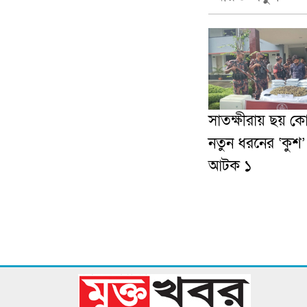
সাতক্ষীরায় ছয় ক
নতুন ধরনের ‘কুশ
আটক ১