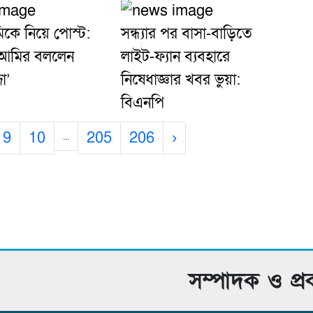
িকে নিয়ে পোস্ট:
সন্ধ্যার পর বাসা-বাড়িতে
 আমির বললেন
লাইট-ফ্যান ব্যবহারে
জা’
নিষেধাজ্ঞার খবর ভুয়া:
বিএনপি
9
10
205
206
›
...
সম্পাদক ও প্