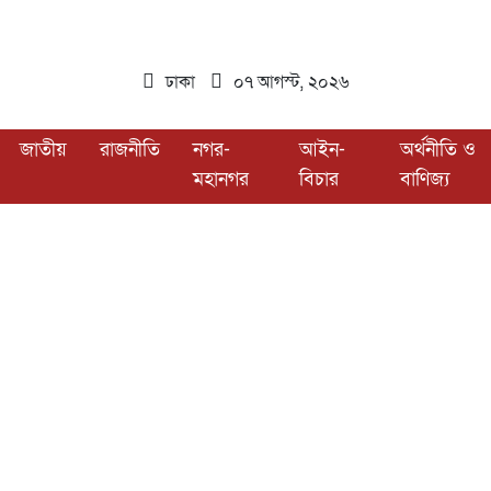
ঢাকা
০৭ আগস্ট, ২০২৬
জাতীয়
রাজনীতি
নগর-
আইন-
অর্থনীতি ও
মহানগর
বিচার
বাণিজ্য