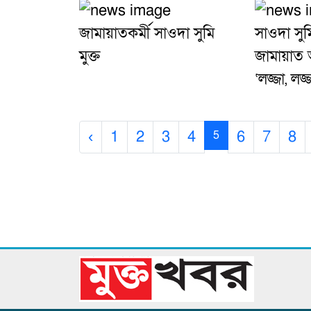
জামায়াতকর্মী সাওদা সুমি
সাওদা সুম
মুক্ত
জামায়াত
‘লজ্জা, লজ্
‹
1
2
3
4
6
7
8
5