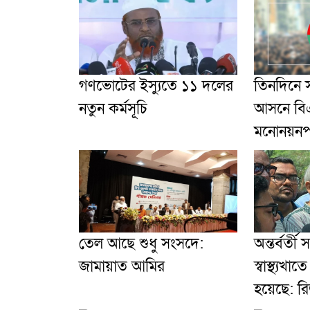
গণভোটের ইস্যুতে ১১ দলের
তিনদিনে স
নতুন কর্মসূচি
আসনে বি
মনোনয়নপত
তেল আছে শুধু সংসদে:
অন্তর্বর্ত
জামায়াত আমির
স্বাস্থ্য
হয়েছে: র