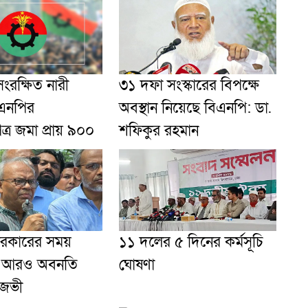
ংরক্ষিত নারী
৩১ দফা সংস্কারের বিপক্ষে
এনপির
অবস্থান নিয়েছে বিএনপি: ডা.
্র জমা প্রায় ৯০০
শফিকুর রহমান
ী সরকারের সময়
১১ দলের ৫ দিনের কর্মসূচি
খাতে আরও অবনতি
ঘোষণা
িজভী