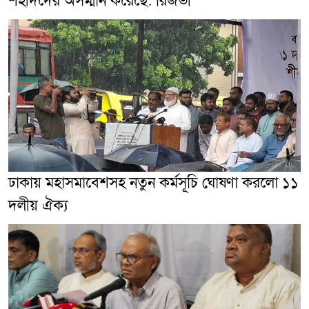
শহীদদের অসম্মান করেছে: রিজভী
ঢাকায় মহাসমাবেশসহ নতুন কর্মসূচি ঘোষণা করলো ১১
দলীয় ঐক্য