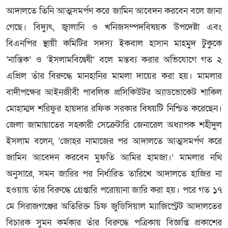
আদালতে তিনি আত্মসমর্পণ করে জামিন আবেদন করবেন বলে জানা
গেছে। বিদ্যুৎ, জ্বালানি ও খনিজসম্পদবিষয়ক উপদেষ্টা এবং
বিএনপির স্থায়ী কমিটির সদস্য ইকবাল হাসান মাহমুদ টুকুকে
‘নাস্তিক’ ও ‘ইসলামবিদ্বেষী’ বলে মন্তব্য করার অভিযোগে গত ২
এপ্রিল তাঁর বিরুদ্ধে মানহানির মামলা দায়ের করা হয়। মামলার
বাদীপক্ষের আইনজীবী পাবলিক প্রসিকিউটর অ্যাডভোকেট শাকিল
মোহাম্মদ শরিফুর হায়দার রফিক সরকার বিষয়টি নিশ্চিত করেছেন।
জেলা জামায়াতের সহকারী সেক্রেটারি জেনারেল অধ্যাপক শহীদুল
ইসলাম বলেন, ‘জোহর নামাজের পর আদালতে আত্মসমর্পণ করে
জামিন আবেদন করবেন মুফতি আমির হামজা।’ মামলার নথি
অনুসারে, সমন জারির পর নির্ধারিত তারিখে আদালতে হাজির না
হওয়ায় তাঁর বিরুদ্ধে গ্রেপ্তারি পরোয়ানা জারি করা হয়। পরে গত ১৭
মে সিরাজগঞ্জের অতিরিক্ত চিফ জুডিসিয়াল ম্যাজিস্ট্রেট আদালতের
বিচারক সুমন কর্মকার তাঁর বিরুদ্ধে পত্রিকায় বিজ্ঞপ্তি প্রকাশের