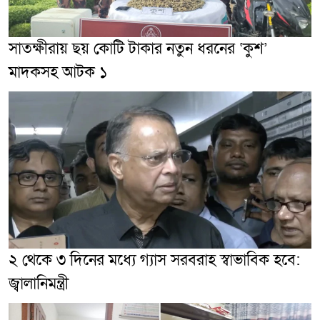
সাতক্ষীরায় ছয় কোটি টাকার নতুন ধরনের ‘কুশ’
মাদকসহ আটক ১
২ থেকে ৩ দিনের মধ্যে গ্যাস সরবরাহ স্বাভাবিক হবে:
জ্বালানিমন্ত্রী