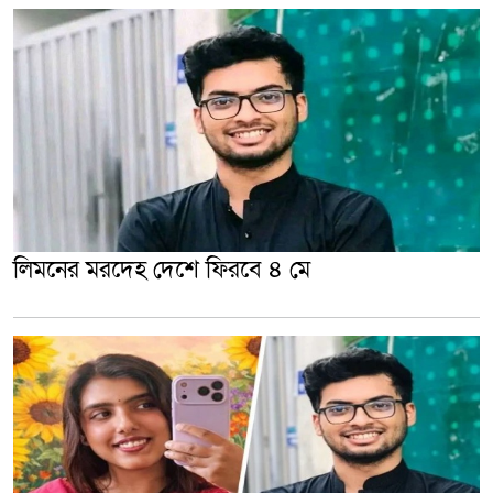
লিমনের মরদেহ দেশে ফিরবে ৪ মে