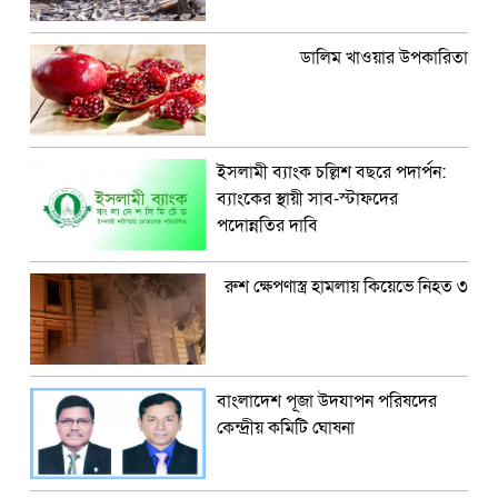
ডালিম খাওয়ার উপকারিতা
ইসলামী ব্যাংক চল্লিশ বছরে পদার্পন:
ব্যাংকের স্থায়ী সাব-স্টাফদের
পদোন্নতির দাবি
রুশ ক্ষেপণাস্ত্র হামলায় কিয়েভে নিহত ৩
বাংলাদেশ পূজা উদযাপন পরিষদের
কেন্দ্রীয় কমিটি ঘোষনা