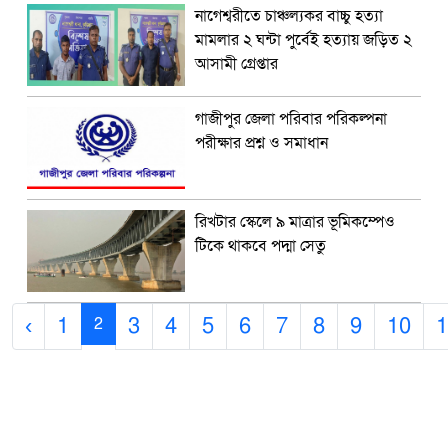
নাগেশ্বরীতে চাঞ্চল্যকর বাচ্চু হত্যা
মামলার ২ ঘন্টা পুর্বেই হত্যায় জড়িত ২
আসামী গ্রেপ্তার
গাজীপুর জেলা পরিবার পরিকল্পনা
পরীক্ষার প্রশ্ন ও সমাধান
রিখটার স্কেলে ৯ মাত্রার ভূমিকম্পেও
টিকে থাকবে পদ্মা সেতু
‹
1
3
4
5
6
7
8
9
10
1
2