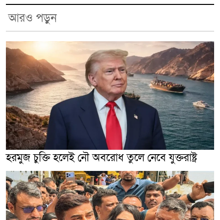
আরও পড়ুন
হরমুজ চুক্তি হলেই নৌ অবরোধ তুলে নেবে যুক্তরাষ্ট্র