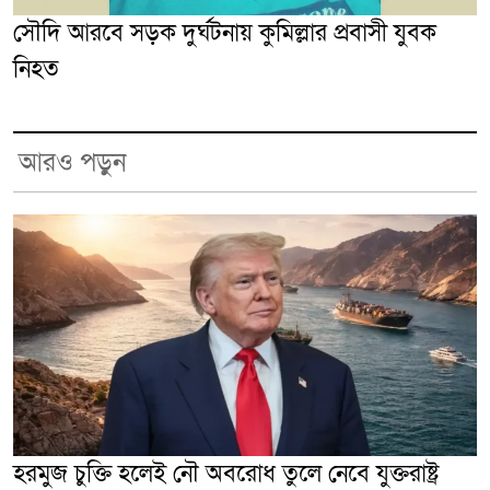
সৌদি আরবে সড়ক দুর্ঘটনায় কুমিল্লার প্রবাসী যুবক
নিহত
আরও পড়ুন
হরমুজ চুক্তি হলেই নৌ অবরোধ তুলে নেবে যুক্তরাষ্ট্র