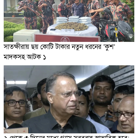
সাতক্ষীরায় ছয় কোটি টাকার নতুন ধরনের ‘কুশ’
মাদকসহ আটক ১