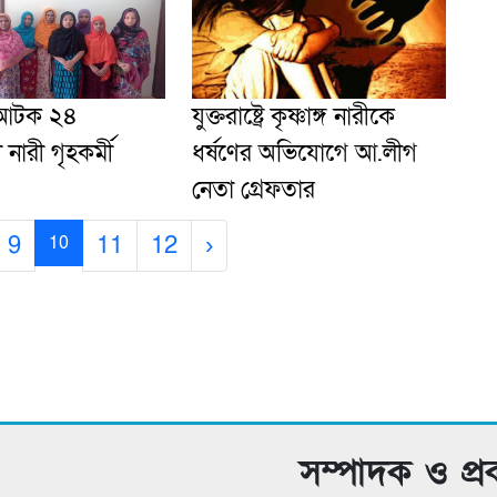
 আটক ২৪
যুক্তরাষ্ট্রে কৃষ্ণাঙ্গ নারীকে
নারী গৃহকর্মী
ধর্ষণের অভিযোগে আ.লীগ
নেতা গ্রেফতার
9
11
12
›
10
সম্পাদক ও প্