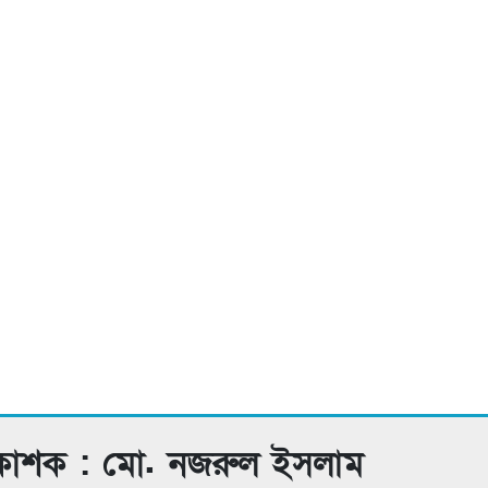
রকাশক : মো. নজরুল ইসলাম