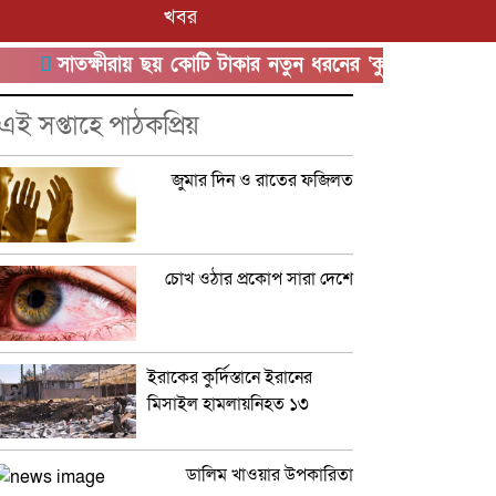
খবর
সাতক্ষীরায় ছয় কোটি টাকার নতুন ধরনের ‘কুশ’ মাদকসহ আটক ১
এই সপ্তাহে পাঠকপ্রিয়
জুমার দিন ও রাতের ফজিলত
চোখ ওঠার প্রকোপ সারা দেশে
ইরাকের কুর্দিস্তানে ইরানের
মিসাইল হামলায়নিহত ১৩
ডালিম খাওয়ার উপকারিতা