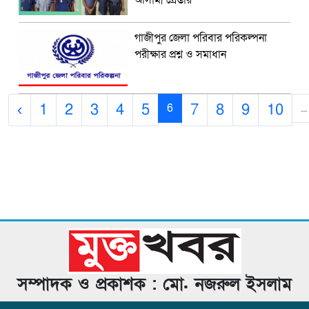
গাজীপুর জেলা পরিবার পরিকল্পনা
পরীক্ষার প্রশ্ন ও সমাধান
‹
1
2
3
4
5
7
8
9
10
6
...
সম্পাদক ও প্রকাশক : মো. নজরুল ইসলাম