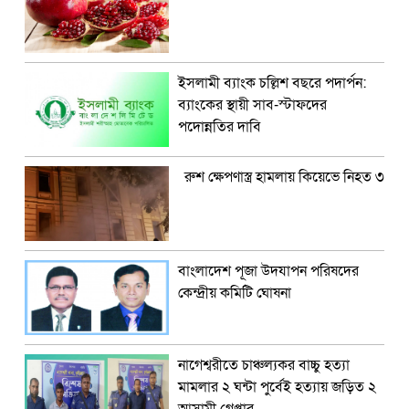
ইসলামী ব্যাংক চল্লিশ বছরে পদার্পন:
ব্যাংকের স্থায়ী সাব-স্টাফদের
পদোন্নতির দাবি
রুশ ক্ষেপণাস্ত্র হামলায় কিয়েভে নিহত ৩
বাংলাদেশ পূজা উদযাপন পরিষদের
কেন্দ্রীয় কমিটি ঘোষনা
নাগেশ্বরীতে চাঞ্চল্যকর বাচ্চু হত্যা
মামলার ২ ঘন্টা পুর্বেই হত্যায় জড়িত ২
আসামী গ্রেপ্তার