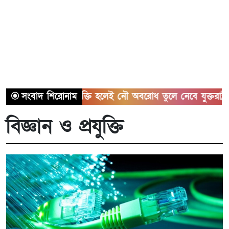
হরমুজ চুক্তি হলেই নৌ অবরোধ তুলে নেবে যুক্তরাষ্ট্র
সংবাদ শিরোনাম
কিছু
বিজ্ঞান ও প্রযুক্তি