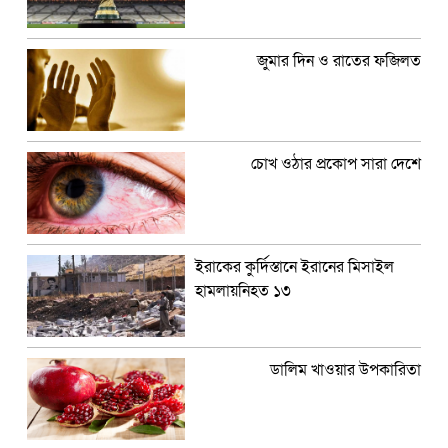
জুমার দিন ও রাতের ফজিলত
চোখ ওঠার প্রকোপ সারা দেশে
ইরাকের কুর্দিস্তানে ইরানের মিসাইল
হামলায়নিহত ১৩
ডালিম খাওয়ার উপকারিতা