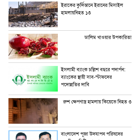
ইরাকের কুর্দিস্তানে ইরানের মিসাইল
হামলায়নিহত ১৩
ডালিম খাওয়ার উপকারিতা
ইসলামী ব্যাংক চল্লিশ বছরে পদার্পন:
ব্যাংকের স্থায়ী সাব-স্টাফদের
পদোন্নতির দাবি
রুশ ক্ষেপণাস্ত্র হামলায় কিয়েভে নিহত ৩
বাংলাদেশ পূজা উদযাপন পরিষদের