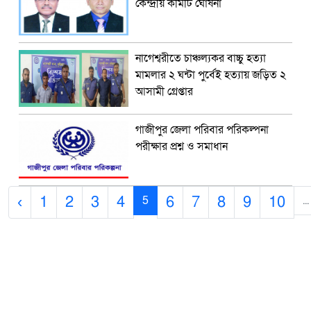
কেন্দ্রীয় কমিটি ঘোষনা
নাগেশ্বরীতে চাঞ্চল্যকর বাচ্চু হত্যা
মামলার ২ ঘন্টা পুর্বেই হত্যায় জড়িত ২
আসামী গ্রেপ্তার
গাজীপুর জেলা পরিবার পরিকল্পনা
পরীক্ষার প্রশ্ন ও সমাধান
‹
1
2
3
4
6
7
8
9
10
5
...