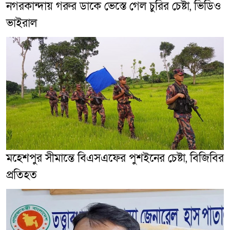
নগরকান্দায় গরুর ডাকে ভেস্তে গেল চুরির চেষ্টা, ভিডিও
ভাইরাল
মহেশপুর সীমান্তে বিএসএফের পুশইনের চেষ্টা, বিজিবির
প্রতিহত