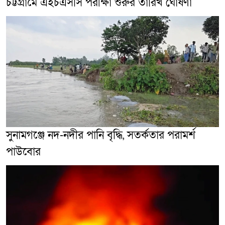
চট্টগ্রামে এইচএসসি পরীক্ষা শুরুর তারিখ ঘোষণা
সুনামগঞ্জে নদ-নদীর পানি বৃদ্ধি, সতর্কতার পরামর্শ
পাউবোর