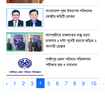
বাংলাদেশ পূজা উদযাপন পরিষদের
কেন্দ্রীয় কমিটি ঘোষনা
নাগেশ্বরীতে চাঞ্চল্যকর বাচ্চু হত্যা
মামলার ২ ঘন্টা পুর্বেই হত্যায় জড়িত ২
আসামী গ্রেপ্তার
গাজীপুর জেলা পরিবার পরিকল্পনা
পরীক্ষার প্রশ্ন ও সমাধান
‹
1
2
3
5
6
7
8
9
10
4
...