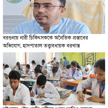
বরগুনায় নারী চিকিৎসককে অনৈতিক প্রস্তাবের
অভিযোগ, হাসপাতাল তত্ত্বাবধায়ক বরখাস্ত