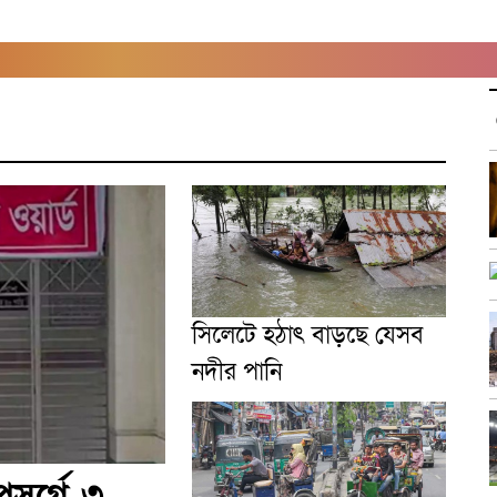
সিলেটে হঠাৎ বাড়ছে যেসব
নদীর পানি
সর্গে ৩