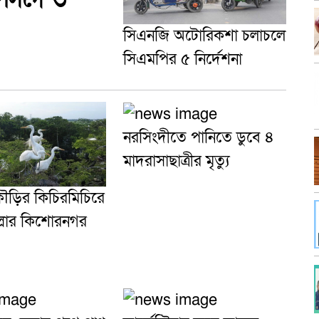
সিএনজি অটোরিকশা চলাচলে
সিএমপির ৫ নির্দেশনা
নরসিংদীতে পানিতে ডুবে ৪
মাদরাসাছাত্রীর মৃত্যু
ড়ির কিচিরমিচিরে
ল্লার কিশোরনগর