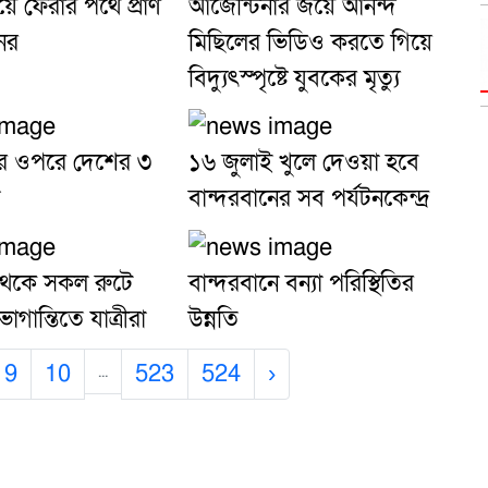
়ে ফেরার পথে প্রাণ
আর্জেন্টিনার জয়ে আনন্দ
ের
মিছিলের ভিডিও করতে গিয়ে
বিদ্যুৎস্পৃষ্টে যুবকের মৃত্যু
র ওপরে দেশের ৩
১৬ জুলাই খুলে দেওয়া হবে
ি
বান্দরবানের সব পর্যটনকেন্দ্র
থেকে সকল রুটে
বান্দরবানে বন্যা পরিস্থিতির
োগান্তিতে যাত্রীরা
উন্নতি
9
10
523
524
›
...