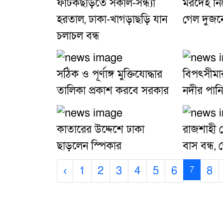
ফটিকছড়িতে সকাল-সন্ধ্যা
মরদেহ নিয
হরতাল, ঢাকা-খাগড়াছড়ি যান
গেল দুজন
চলাচল বন্ধ
সঠিক ও পূর্ণাঙ্গ মুক্তিযোদ্ধার
বিপৎসীমা
তালিকা প্রকাশ করবে সরকার
নদীর পান
কাতারের উদ্দেশে ঢাকা
রাজশাহী 
ছাড়লেন স্পিকার
বাস বন্ধ, ভ
‹
1
2
3
4
5
6
8
7