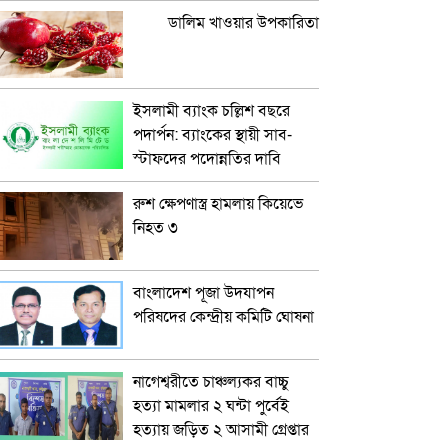
ডালিম খাওয়ার উপকারিতা
ইসলামী ব্যাংক চল্লিশ বছরে
পদার্পন: ব্যাংকের স্থায়ী সাব-
স্টাফদের পদোন্নতির দাবি
রুশ ক্ষেপণাস্ত্র হামলায় কিয়েভে
নিহত ৩
বাংলাদেশ পূজা উদযাপন
পরিষদের কেন্দ্রীয় কমিটি ঘোষনা
নাগেশ্বরীতে চাঞ্চল্যকর বাচ্চু
হত্যা মামলার ২ ঘন্টা পুর্বেই
হত্যায় জড়িত ২ আসামী গ্রেপ্তার