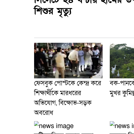
শিশুর মৃত্যু
ফেসবুক পোস্টকে কেন্দ্র করে
বক-পানকৌ
শিক্ষার্থীকে মারধরের
মুখর কুমি
অভিযোগ, বিক্ষোভ-সড়ক
অবরোধ