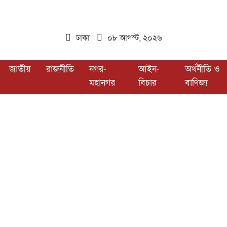
ঢাকা
০৮ আগস্ট, ২০২৬
জাতীয়
রাজনীতি
নগর-
আইন-
অর্থনীতি ও
মহানগর
বিচার
বাণিজ্য