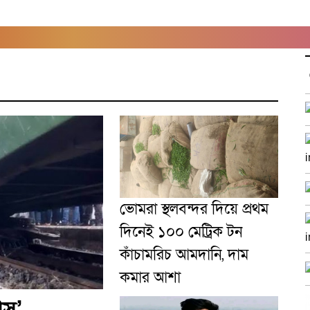
ভোমরা স্থলবন্দর দিয়ে প্রথম
দিনেই ১০০ মেট্রিক টন
কাঁচামরিচ আমদানি, দাম
কমার আশা
েস’