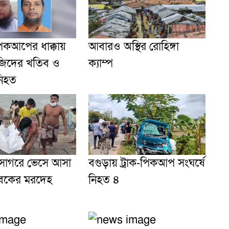
 পিকআপের ধাক্কায়
আবারও অস্থির রোহিঙ্গা
িদের খতিব ও
ক্যাম্প
 নিহত
সাগরে ভেসে আসা
বগুড়ায় ট্রাক-পিকআপ সংঘর্ষে
যুবকের মরদেহ
নিহত ৪