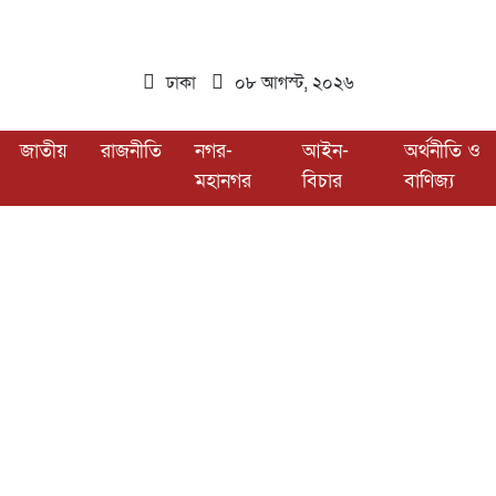
ঢাকা
০৮ আগস্ট, ২০২৬
জাতীয়
রাজনীতি
নগর-
আইন-
অর্থনীতি ও
মহানগর
বিচার
বাণিজ্য