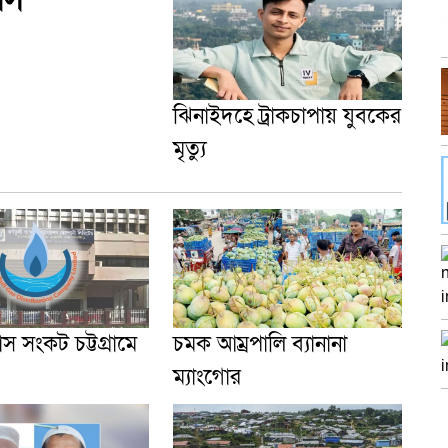
ঝিনাইদহে ট্রাকচাপায় যুবকের
মৃত্যু
াস সংকট চট্টগ্রামে
চমক আম্রপালি ব্যানানা
ম্যাংগোর