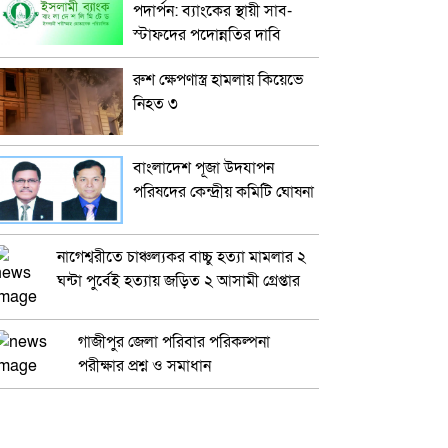
পদার্পন: ব্যাংকের স্থায়ী সাব-
স্টাফদের পদোন্নতির দাবি
রুশ ক্ষেপণাস্ত্র হামলায় কিয়েভে
নিহত ৩
বাংলাদেশ পূজা উদযাপন
পরিষদের কেন্দ্রীয় কমিটি ঘোষনা
নাগেশ্বরীতে চাঞ্চল্যকর বাচ্চু হত্যা মামলার ২
ঘন্টা পুর্বেই হত্যায় জড়িত ২ আসামী গ্রেপ্তার
গাজীপুর জেলা পরিবার পরিকল্পনা
পরীক্ষার প্রশ্ন ও সমাধান