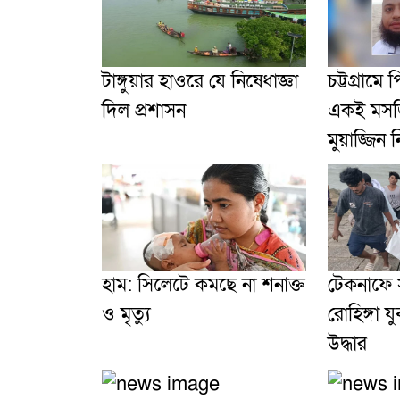
টাঙ্গুয়ার হাওরে যে নিষেধাজ্ঞা
চট্টগ্রামে
দিল প্রশাসন
একই মসজ
মুয়াজ্জিন
হাম: সিলেটে কমছে না শনাক্ত
টেকনাফে 
ও মৃত্যু
রোহিঙ্গা 
উদ্ধার