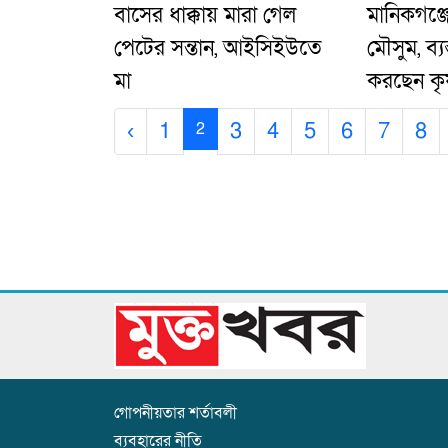
বাসের ধাক্কায় মারা গেল
মানিকগঞ্জ
পেটের সন্তান, আইসিইউতে
মৌসুম, ব্
মা
করছেন কৃ
‹
1
3
4
5
6
7
8
2
গোপনীয়তার শর্তাবলী
ব্যবহারের নীতি