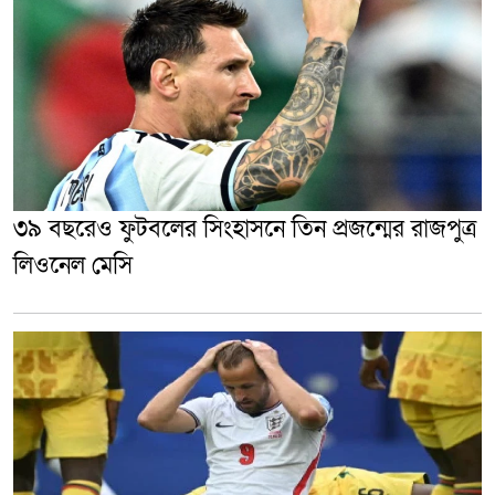
৩৯ বছরেও ফুটবলের সিংহাসনে তিন প্রজন্মের রাজপুত্র
লিওনেল মেসি