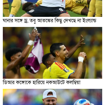
ঘানার সঙ্গে ড্র, তবু আতঙ্কের কিছু দেখছে না ইংল্যান্ড
ডিআর কঙ্গোকে হারিয়ে নকআউটে কলম্বিয়া