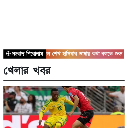
িরোধী দল শেখ হাসিনার ভাষায় কথা বলতে শুরু করেছে: মির্জা ফখ
সংবাদ শিরোনাম
খেলার খবর