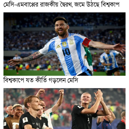
মেসি-এমবাপ্পের রাজকীয় দ্বৈরথ, জমে উঠছে বিশ্বকাপ
বিশ্বকাপে যত কীর্তি গড়লেন মেসি