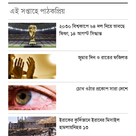
এই সপ্তাহে পাঠকপ্রিয়
২০৩০ বিশ্বকাপে ৬৪ দল নিয়ে ভাবছে
ফিফা, ১৪ আগস্ট সিদ্ধান্ত
জুমার দিন ও রাতের ফজিলত
চোখ ওঠার প্রকোপ সারা দেশে
ইরাকের কুর্দিস্তানে ইরানের মিসাইল
হামলায়নিহত ১৩