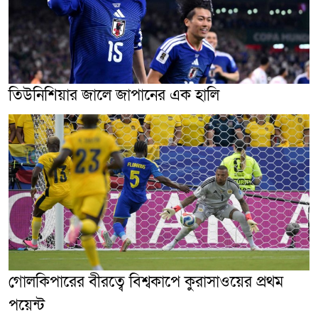
তিউনিশিয়ার জালে জাপানের এক হালি
গোলকিপারের বীরত্বে বিশ্বকাপে কুরাসাওয়ের প্রথম
পয়েন্ট