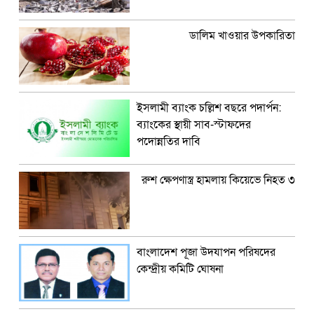
ডালিম খাওয়ার উপকারিতা
ইসলামী ব্যাংক চল্লিশ বছরে পদার্পন:
ব্যাংকের স্থায়ী সাব-স্টাফদের
পদোন্নতির দাবি
রুশ ক্ষেপণাস্ত্র হামলায় কিয়েভে নিহত ৩
বাংলাদেশ পূজা উদযাপন পরিষদের
কেন্দ্রীয় কমিটি ঘোষনা