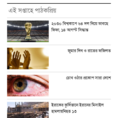
এই সপ্তাহে পাঠকপ্রিয়
২০৩০ বিশ্বকাপে ৬৪ দল নিয়ে ভাবছে
ফিফা, ১৪ আগস্ট সিদ্ধান্ত
জুমার দিন ও রাতের ফজিলত
চোখ ওঠার প্রকোপ সারা দেশে
ইরাকের কুর্দিস্তানে ইরানের মিসাইল
হামলায়নিহত ১৩