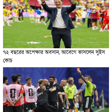
৭২ বছরের অপেক্ষার অবসান, আবেগে ভাসলেন সুইস
কোচ