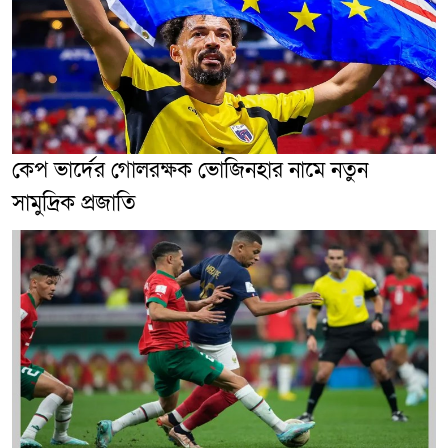
কেপ ভার্দের গোলরক্ষক ভোজিনহার নামে নতুন
সামুদ্রিক প্রজাতি