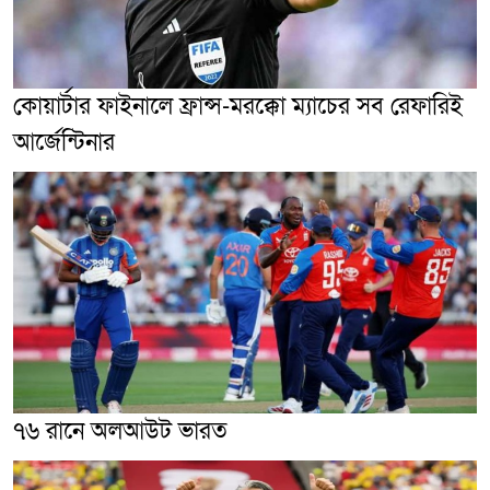
কোয়ার্টার ফাইনালে ফ্রান্স-মরক্কো ম্যাচের সব রেফারিই
আর্জেন্টিনার
৭৬ রানে অলআউট ভারত