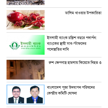
ডালিম খাওয়ার উপকারিতা
ইসলামী ব্যাংক চল্লিশ বছরে পদার্পন:
ব্যাংকের স্থায়ী সাব-স্টাফদের
পদোন্নতির দাবি
রুশ ক্ষেপণাস্ত্র হামলায় কিয়েভে নিহত ৩
বাংলাদেশ পূজা উদযাপন পরিষদের
কেন্দ্রীয় কমিটি ঘোষনা