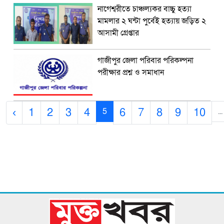
নাগেশ্বরীতে চাঞ্চল্যকর বাচ্চু হত্যা
মামলার ২ ঘন্টা পুর্বেই হত্যায় জড়িত ২
আসামী গ্রেপ্তার
গাজীপুর জেলা পরিবার পরিকল্পনা
পরীক্ষার প্রশ্ন ও সমাধান
‹
1
2
3
4
6
7
8
9
10
5
...