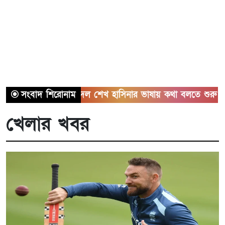
বিরোধী দল শেখ হাসিনার ভাষায় কথা বলতে শুরু করেছে: মির্জা 
সংবাদ শিরোনাম
খেলার খবর