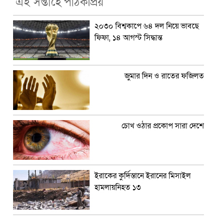
এই সপ্তাহে পাঠকপ্রিয়
২০৩০ বিশ্বকাপে ৬৪ দল নিয়ে ভাবছে
ফিফা, ১৪ আগস্ট সিদ্ধান্ত
জুমার দিন ও রাতের ফজিলত
চোখ ওঠার প্রকোপ সারা দেশে
ইরাকের কুর্দিস্তানে ইরানের মিসাইল
হামলায়নিহত ১৩