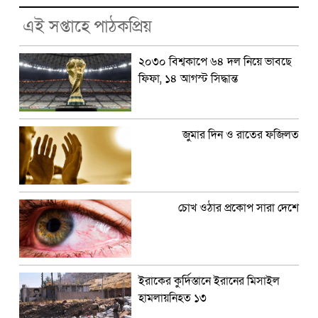
এই সপ্তাহে পাঠকপ্রিয়
২০৩০ বিশ্বকাপে ৬৪ দল নিয়ে ভাবছে
ফিফা, ১৪ আগস্ট সিদ্ধান্ত
জুমার দিন ও রাতের ফজিলত
চোখ ওঠার প্রকোপ সারা দেশে
ইরাকের কুর্দিস্তানে ইরানের মিসাইল
হামলায়নিহত ১৩