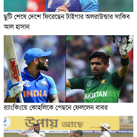
ছুটি শেষে দেশে ফিরেছেন টাইগার অলরাউন্ডার সাকিব
আল হাসান
র‌্যাংকিংয়ে কোহলিকে পেছনে ফেললেন বাবর