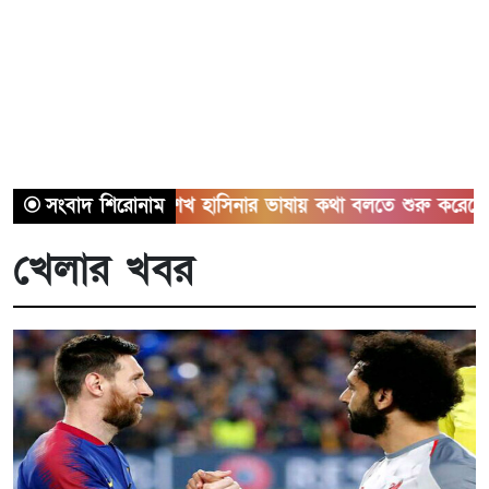
 দল শেখ হাসিনার ভাষায় কথা বলতে শুরু করেছে: মির্জা ফখরুল
সংবাদ শিরোনাম
খেলার খবর