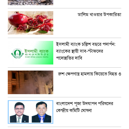
ডালিম খাওয়ার উপকারিতা
ইসলামী ব্যাংক চল্লিশ বছরে পদার্পন:
ব্যাংকের স্থায়ী সাব-স্টাফদের
পদোন্নতির দাবি
রুশ ক্ষেপণাস্ত্র হামলায় কিয়েভে নিহত ৩
বাংলাদেশ পূজা উদযাপন পরিষদের
কেন্দ্রীয় কমিটি ঘোষনা