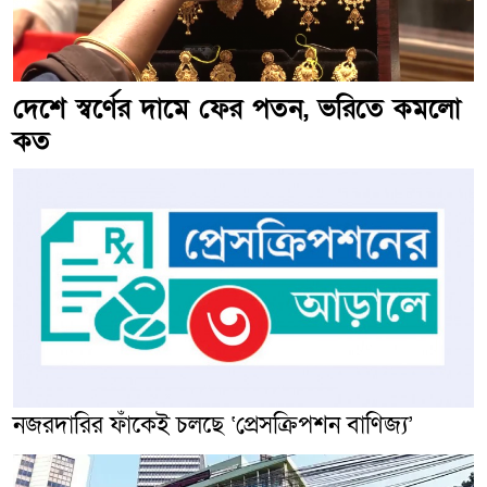
দেশে স্বর্ণের দামে ফের পতন, ভরিতে কমলো
কত
নজরদারির ফাঁকেই চলছে ‘প্রেসক্রিপশন বাণিজ্য’