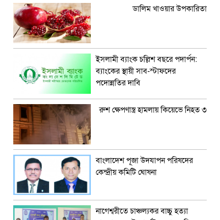
ডালিম খাওয়ার উপকারিতা
ইসলামী ব্যাংক চল্লিশ বছরে পদার্পন:
ব্যাংকের স্থায়ী সাব-স্টাফদের
পদোন্নতির দাবি
রুশ ক্ষেপণাস্ত্র হামলায় কিয়েভে নিহত ৩
বাংলাদেশ পূজা উদযাপন পরিষদের
কেন্দ্রীয় কমিটি ঘোষনা
নাগেশ্বরীতে চাঞ্চল্যকর বাচ্চু হত্যা