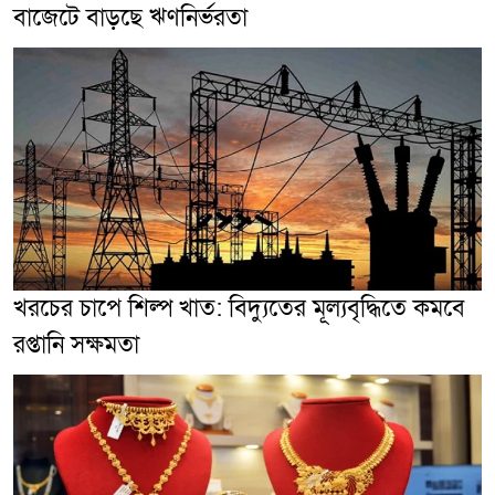
বাজেটে বাড়ছে ঋণনির্ভরতা
খরচের চাপে শিল্প খাত: বিদ্যুতের মূল্যবৃদ্ধিতে কমবে
রপ্তানি সক্ষমতা