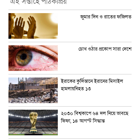
এই সপ্তাহে পাঠকপ্রিয়
জুমার দিন ও রাতের ফজিলত
চোখ ওঠার প্রকোপ সারা দেশে
ইরাকের কুর্দিস্তানে ইরানের মিসাইল
হামলায়নিহত ১৩
২০৩০ বিশ্বকাপে ৬৪ দল নিয়ে ভাবছে
ফিফা, ১৪ আগস্ট সিদ্ধান্ত