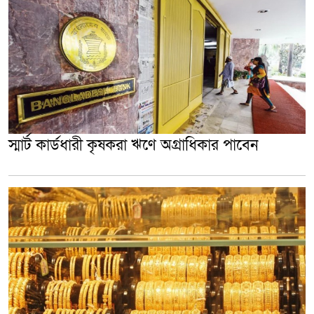
স্মার্ট কার্ডধারী কৃষকরা ঋণে অগ্রাধিকার পাবেন