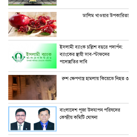
ডালিম খাওয়ার উপকারিতা
ইসলামী ব্যাংক চল্লিশ বছরে পদার্পন:
ব্যাংকের স্থায়ী সাব-স্টাফদের
পদোন্নতির দাবি
রুশ ক্ষেপণাস্ত্র হামলায় কিয়েভে নিহত ৩
বাংলাদেশ পূজা উদযাপন পরিষদের
কেন্দ্রীয় কমিটি ঘোষনা