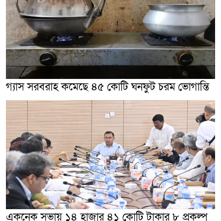
গ্যাস সরবরাহ কমেছে ৪৫ কোটি ঘনফুট চরম ভোগান্তি
একনেক সভায় ১৪ হাজার ৪১ কোটি টাকার ৮ প্রকল্প