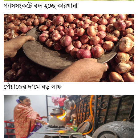
গ্যাসসংকটে বন্ধ হচ্ছে কারখানা
পেঁয়াজের দামে বড় লাফ