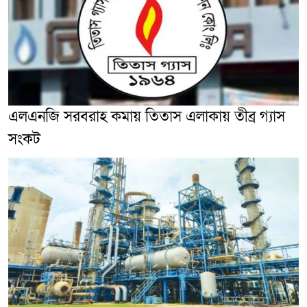
এলএনজি সরবরাহ কমায় তিতাস এলাকায় তীব্র গ্যাস
সংকট