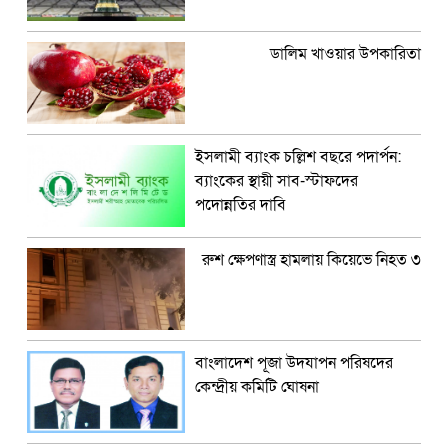
ডালিম খাওয়ার উপকারিতা
ইসলামী ব্যাংক চল্লিশ বছরে পদার্পন:
ব্যাংকের স্থায়ী সাব-স্টাফদের
পদোন্নতির দাবি
রুশ ক্ষেপণাস্ত্র হামলায় কিয়েভে নিহত ৩
বাংলাদেশ পূজা উদযাপন পরিষদের
কেন্দ্রীয় কমিটি ঘোষনা