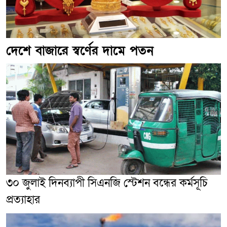
দেশে বাজারে স্বর্ণের দামে পতন
৩০ জুলাই দিনব্যাপী সিএনজি স্টেশন বন্ধের কর্মসূচি
প্রত্যাহার