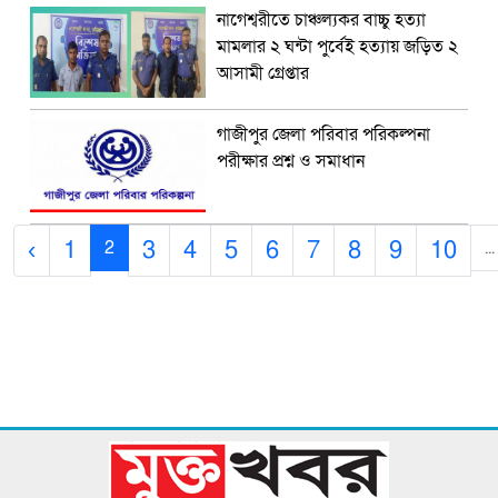
নাগেশ্বরীতে চাঞ্চল্যকর বাচ্চু হত্যা
মামলার ২ ঘন্টা পুর্বেই হত্যায় জড়িত ২
আসামী গ্রেপ্তার
গাজীপুর জেলা পরিবার পরিকল্পনা
পরীক্ষার প্রশ্ন ও সমাধান
‹
1
3
4
5
6
7
8
9
10
2
...