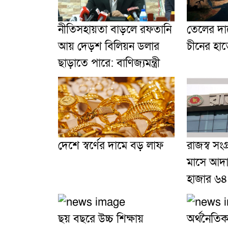
নীতিসহায়তা বাড়লে রফতানি
তেলের দা
আয় দেড়শ বিলিয়ন ডলার
চীনের হা
ছাড়াতে পারে: বাণিজ্যমন্ত্রী
দেশে স্বর্ণের দামে বড় লাফ
রাজস্ব সংগ
মাসে আদা
হাজার ৬৪
ছয় বছরে উচ্চ শিক্ষায়
অর্থনৈতি