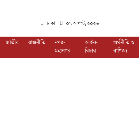
ঢাকা
০৭ আগস্ট, ২০২৬
জাতীয়
রাজনীতি
নগর-
আইন-
অর্থনীতি ও
মহানগর
বিচার
বাণিজ্য