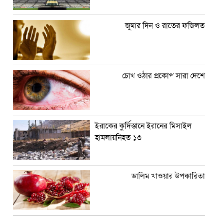
জুমার দিন ও রাতের ফজিলত
চোখ ওঠার প্রকোপ সারা দেশে
ইরাকের কুর্দিস্তানে ইরানের মিসাইল
হামলায়নিহত ১৩
ডালিম খাওয়ার উপকারিতা