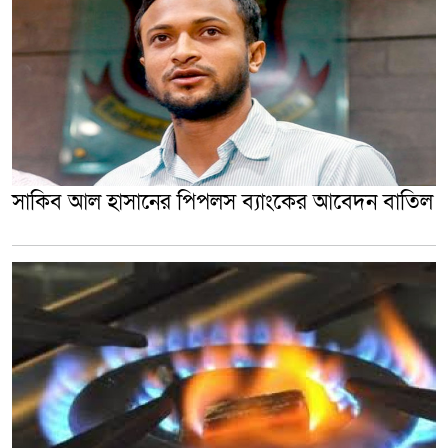
সাকিব আল হাসানের পিপলস ব্যাংকের আবেদন বা‌তিল