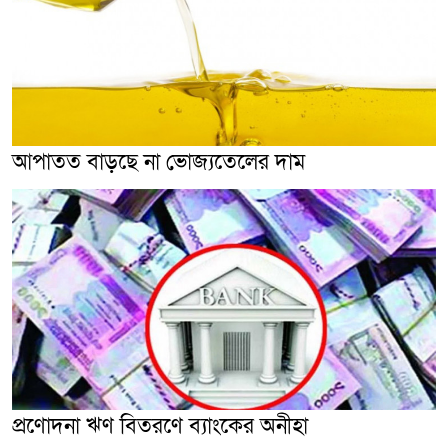
আপাতত বাড়ছে না ভোজ্যতেলের দাম
প্রণোদনা ঋণ বিতরণে ব্যাংকের অনীহা