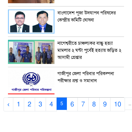
বাংলাদেশ পূজা উদযাপন পরিষদের
কেন্দ্রীয় কমিটি ঘোষনা
নাগেশ্বরীতে চাঞ্চল্যকর বাচ্চু হত্যা
মামলার ২ ঘন্টা পুর্বেই হত্যায় জড়িত ২
আসামী গ্রেপ্তার
গাজীপুর জেলা পরিবার পরিকল্পনা
পরীক্ষার প্রশ্ন ও সমাধান
‹
1
2
3
4
6
7
8
9
10
5
...