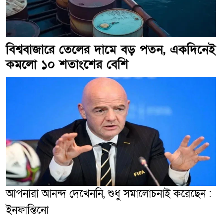
বিশ্ববাজারে তেলের দামে বড় পতন, একদিনেই
কমলো ১০ শতাংশের বেশি
আপনারা আনন্দ দেখেননি, শুধু সমালোচনাই করেছেন :
ইনফান্তিনো