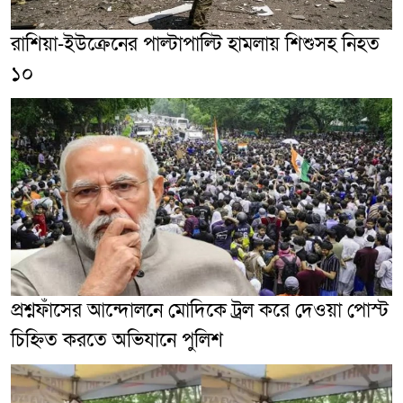
রাশিয়া-ইউক্রেনের পাল্টাপাল্টি হামলায় শিশুসহ নিহত
১০
প্রশ্নফাঁসের আন্দোলনে মোদিকে ট্রল করে দেওয়া পোস্ট
চিহ্নিত করতে অভিযানে পুলিশ