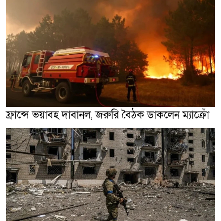
ফ্রান্সে ভয়াবহ দাবানল, জরুরি বৈঠক ডাকলেন ম্যাক্রোঁ