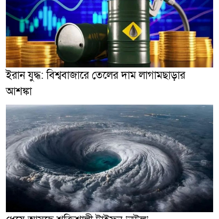
ইরান যুদ্ধ: বিশ্ববাজারে তেলের দাম লাগামছাড়ার
আশঙ্কা