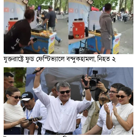
যুক্তরাষ্ট্রে ফুড ফেস্টিভ্যালে বন্দুকহামলা, নিহত ২