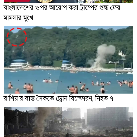
বাংলাদেশের ওপর আরোপ করা ট্রাম্পের শুল্ক ফের
মামলার মুখে
রাশিয়ার ব্যস্ত সৈকতে ড্রোন বিস্ফোরণ, নিহত ৭