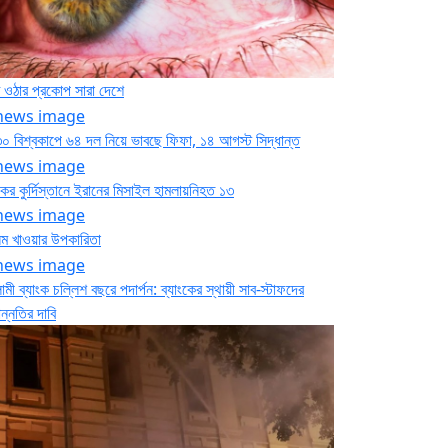
 ওঠার প্রকোপ সারা দেশে
০ বিশ্বকাপে ৬৪ দল নিয়ে ভাবছে ফিফা, ১৪ আগস্ট সিদ্ধান্ত
ের কুর্দিস্তানে ইরানের মিসাইল হামলায়নিহত ১৩
িম খাওয়ার উপকারিতা
মী ব্যাংক চল্লিশ বছরে পদার্পন: ব্যাংকের স্থায়ী সাব-স্টাফদের
ন্নতির দাবি