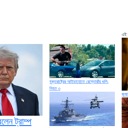
হরমুজ চু
এই 
যুক্তরাষ্ট্রের আইডাহোতে রেস্তোরাঁয় গুলি,
নিহত ৩
জুম
লেন ট্রাম্প