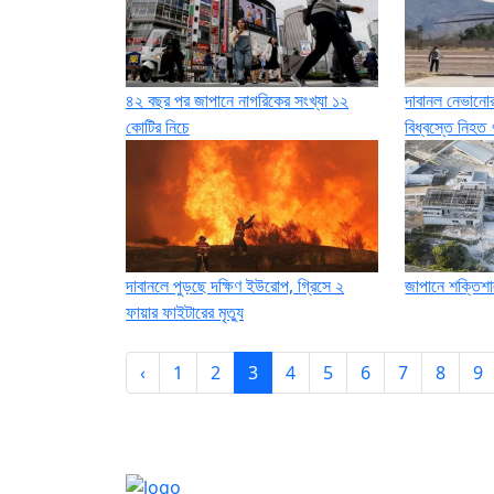
৪২ বছর পর জাপানে নাগরিকের সংখ্যা ১২
দাবানল নেভানোর 
কোটির নিচে
বিধ্বস্তে নিহত 
দাবানলে পুড়ছে দক্ষিণ ইউরোপ, গ্রিসে ২
জাপানে শক্তিশা
ফায়ার ফাইটারের মৃত্যু
‹
1
2
3
4
5
6
7
8
9