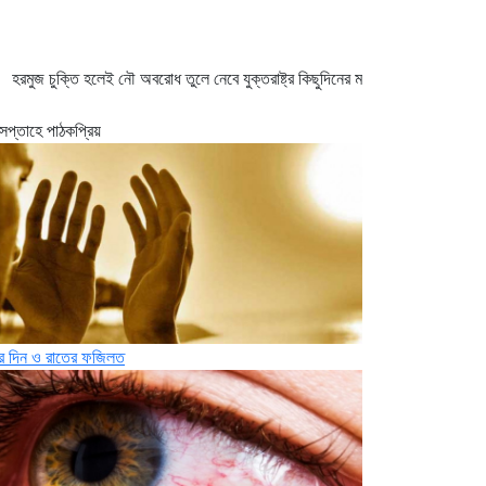
ক্তি হলেই নৌ অবরোধ তুলে নেবে যুক্তরাষ্ট্র
কিছুদিনের মধ্যেই তিস্তা পাইলট প্রকল্পের কাজ শ
সপ্তাহে পাঠকপ্রিয়
ার দিন ও রাতের ফজিলত