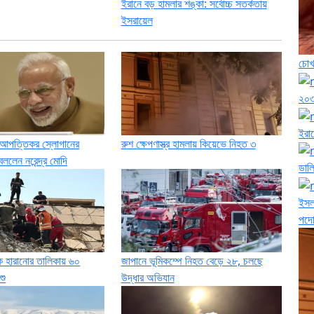
ইরানে বড় হামলার শঙ্কা: সর্বোচ্চ সতর্কতায়
ইসরায়েল
চোখ
২০৩
ইরাক
 আপত্তিকর স্লোগানের
রুশ ক্ষেপণাস্ত্র হামলায় কিয়েভে নিহত ৩
া বললেন নরেন্দ্র মোদি
ডাল
ইসলা
পদো
 হারানোর তালিকায় ৬০
জাপানে ভূমিকম্পে নিহত বেড়ে ২৮, চলছে
শু
উদ্ধার অভিযান