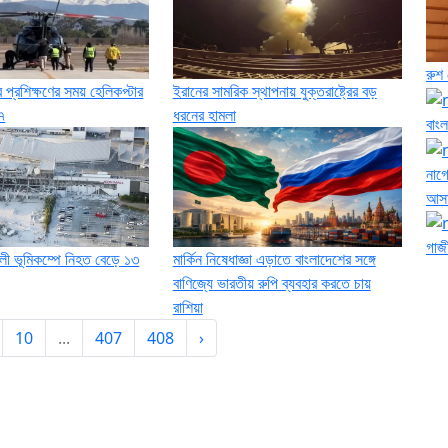
রুশ 
প্রশিক্ষণের সময় হেলিকপ্টার
ইরানের সামরিক স্থাপনায় যুক্তরাষ্ট্রের বড়
৭
ধরনের হামলা
বাংল
নাগে
আসা
গাজী
লী ভূমিকম্পে নিহত বেড়ে ১৩
মার্কিন নিষেধাজ্ঞা এড়াতে বাংলাদেশের সঙ্গে
বাণিজ্যে ভারতীয় রুপি ব্যবহার করতে চায়
রাশিয়া
10
...
407
408
›