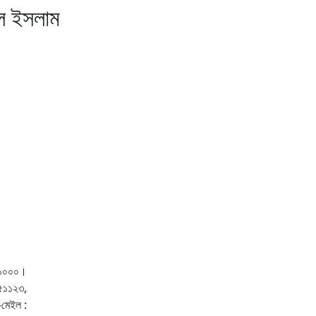
ুল ইসলাম
া-১০০০।
৫১১২৩,
মেইল :