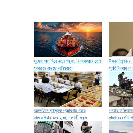
সুয়েজ খাল ঘিরে নতুন শঙ্কা, বিশ্ববাজারে তেল
উসকানিমূলক ও
সরবরাহে বাড়ছে অনিশ্চয়তা
প্রতিক্রিয়ায় য
অনলাইনে ঘৃণামূলক প্রচারণার জেরে
গাজায় অভিভাবক
মালয়েশিয়ায় বন্ধ হচ্ছে শরণার্থী স্কুল
হাজারের বেশি শি