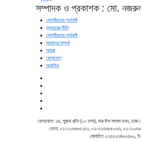
সম্পাদক ও প্রকাশক : মো. নজর
গোপনীয়তার শর্তাবলী
ব্যবহারের নীতি
গোপনীয়তার শর্তাবলী
আমাদের সম্পর্ক
আমরা
যোগাযোগ
আর্কাইভ
যোগাযোগ: ১৪, পুরানা পল্টন (১০ তলা), দার-উস সালাম ভবন, ঢাক
ফোন: ০২-২২৩৩৮৫১৫৩, ০২-২২৩৩৮৫০৩৩, ০২-২২৩৩
মোবাইল: ০১৫৫২৩৪৬২৫৬২, ই-