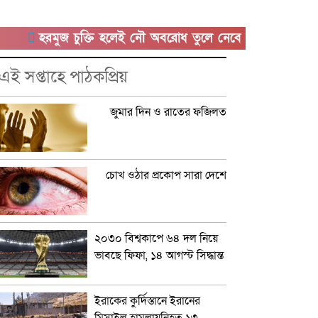
হরমুজ চুক্তি হলেই নৌ অবরোধ তুলে নেবে যুক্তরাষ্ট্র
কিছুদি
এই সপ্তাহে পাঠকপ্রিয়
জুমার দিন ও রাতের ফজিলত
চোখ ওঠার প্রকোপ সারা দেশে
২০৩০ বিশ্বকাপে ৬৪ দল নিয়ে
ভাবছে ফিফা, ১৪ আগস্ট সিদ্ধান্ত
ইরাকের কুর্দিস্তানে ইরানের