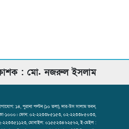
রকাশক : মো. নজরুল ইসলাম
গাযোগ: ১৪, পুরানা পল্টন (১০ তলা), দার-উস সালাম ভবন,
াকা-১০০০। ফোন: ০২-২২৩৩৮৫১৫৩, ০২-২২৩৩৮৫০৩৩,
২-২২৩৩৫১১২৩, মোবাইল: ০১৫৫২৩৪৬২৫৬২, ই-মেইল :