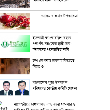
মিসাইল হামলায়নিহত ১৩
ডালিম খাওয়ার উপকারিতা
ইসলামী ব্যাংক চল্লিশ বছরে
পদার্পন: ব্যাংকের স্থায়ী সাব-
স্টাফদের পদোন্নতির দাবি
রুশ ক্ষেপণাস্ত্র হামলায় কিয়েভে
নিহত ৩
বাংলাদেশ পূজা উদযাপন
পরিষদের কেন্দ্রীয় কমিটি ঘোষনা
নাগেশ্বরীতে চাঞ্চল্যকর বাচ্চু হত্যা মামলার ২