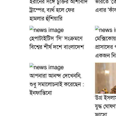
ইরানের সঙ্গে চুক্তির আশাবাদ
ভারতে 'ত
ট্রাম্পের, ব্যর্থ হলে ফের
এবার 'কাঁ
হামলার হুঁশিয়ারি
হেপাটাইটিস ‘সি’ সংক্রমণে
মেক্সিকোয় 
বিশ্বের শীর্ষ দশে বাংলাদেশ
প্রাসাদের
একজন ন
আপনারা আনন্দ দেখেননি,
শুধু সমালোচনাই করেছেন :
ইনফান্তিনো
উগ্র ইসলাম
যুদ্ধ ঘোষ
ফাসো