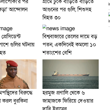
েলাপোকা'র পর
গ্রামে ঢুকে বাড়িতে বাড়িতে
কড়া' আন্দোলন
আগুনের পর গুলি, শিশুসহ
নিহত ৩০
প্রেসিডেন্ট
বিশ্ববাজারে তেলের দামে বড়
 পাশে গুলির ঘটনায়
পতন, একদিনেই কমলো ১০
িহত
শতাংশের বেশি
পন্থিদের বিরুদ্ধে
হরমুজ প্রণালি থেকে ৬
ণা করল বুরকিনা
জাহাজকে ফিরিয়ে দেওয়ার
দাবি ইরানের