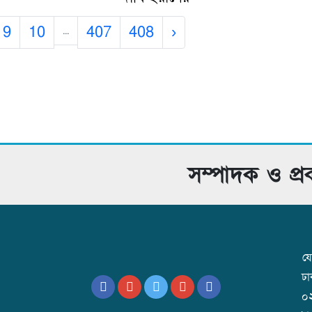
9
10
407
408
›
...
সম্পাদক ও প্
যো
ঢ
০