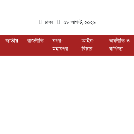
ঢাকা
০৮ আগস্ট, ২০২৬
জাতীয়
রাজনীতি
নগর-
আইন-
অর্থনীতি ও
মহানগর
বিচার
বাণিজ্য