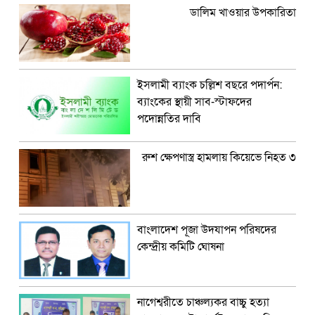
ডালিম খাওয়ার উপকারিতা
ইসলামী ব্যাংক চল্লিশ বছরে পদার্পন:
ব্যাংকের স্থায়ী সাব-স্টাফদের
পদোন্নতির দাবি
রুশ ক্ষেপণাস্ত্র হামলায় কিয়েভে নিহত ৩
বাংলাদেশ পূজা উদযাপন পরিষদের
কেন্দ্রীয় কমিটি ঘোষনা
নাগেশ্বরীতে চাঞ্চল্যকর বাচ্চু হত্যা