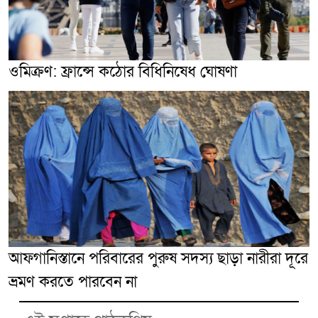
ওমিক্রণ: ফ্রান্সে কঠোর বিধিনিষেধ ঘোষণা
আফগানিস্তানে পরিবারের পুরুষ সদস্য ছাড়া নারীরা দূরে
ভ্রমণ করতে পারবেন না