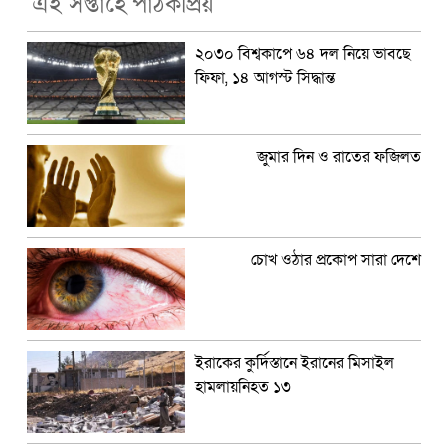
এই সপ্তাহে পাঠকপ্রিয়
২০৩০ বিশ্বকাপে ৬৪ দল নিয়ে ভাবছে
ফিফা, ১৪ আগস্ট সিদ্ধান্ত
জুমার দিন ও রাতের ফজিলত
চোখ ওঠার প্রকোপ সারা দেশে
ইরাকের কুর্দিস্তানে ইরানের মিসাইল
হামলায়নিহত ১৩