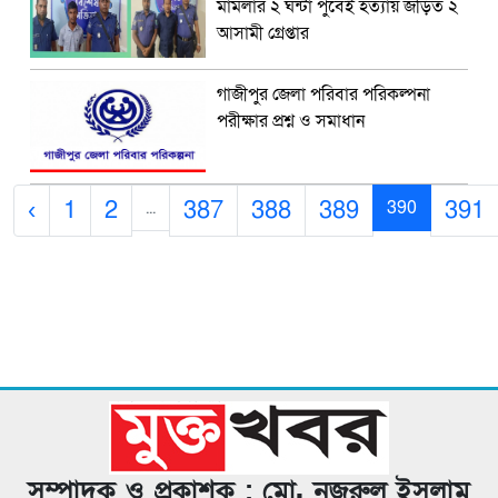
মামলার ২ ঘন্টা পুর্বেই হত্যায় জড়িত ২
আসামী গ্রেপ্তার
গাজীপুর জেলা পরিবার পরিকল্পনা
পরীক্ষার প্রশ্ন ও সমাধান
‹
1
2
387
388
389
391
...
390
সম্পাদক ও প্রকাশক : মো. নজরুল ইসলাম