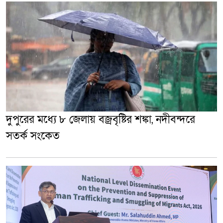
দুপুরের মধ্যে ৮ জেলায় বজ্রবৃষ্টির শঙ্কা, নদীবন্দরে
সতর্ক সংকেত