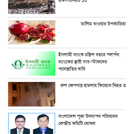
হামলায়নিহত ১৩
ডালিম খাওয়ার উপকারিতা
ইসলামী ব্যাংক চল্লিশ বছরে পদার্পন:
ব্যাংকের স্থায়ী সাব-স্টাফদের
পদোন্নতির দাবি
রুশ ক্ষেপণাস্ত্র হামলায় কিয়েভে নিহত ৩
বাংলাদেশ পূজা উদযাপন পরিষদের
কেন্দ্রীয় কমিটি ঘোষনা