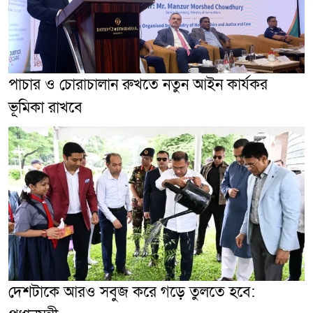
পাচার ও চোরাচালান রুখতে নতুন আইন কার্যকর
ভূমিকা রাখবে
দেশটাকে আরও সবুজ করে গড়ে তুলতে হবে: