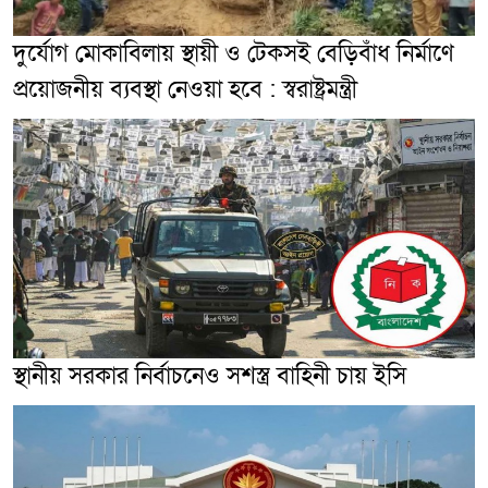
দুর্যোগ মোকাবিলায় স্থায়ী ও টেকসই বেড়িবাঁধ নির্মাণে
প্রয়োজনীয় ব্যবস্থা নেওয়া হবে : স্বরাষ্ট্রমন্ত্রী
স্থানীয় সরকার নির্বাচনেও সশস্ত্র বাহিনী চায় ইসি