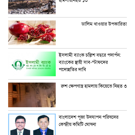
হামলায়নিহত ১৩
ডালিম খাওয়ার উপকারিতা
ইসলামী ব্যাংক চল্লিশ বছরে পদার্পন:
ব্যাংকের স্থায়ী সাব-স্টাফদের
পদোন্নতির দাবি
রুশ ক্ষেপণাস্ত্র হামলায় কিয়েভে নিহত ৩
বাংলাদেশ পূজা উদযাপন পরিষদের
কেন্দ্রীয় কমিটি ঘোষনা