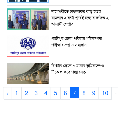
নাগেশ্বরীতে চাঞ্চল্যকর বাচ্চু হত্যা
মামলার ২ ঘন্টা পুর্বেই হত্যায় জড়িত ২
আসামী গ্রেপ্তার
গাজীপুর জেলা পরিবার পরিকল্পনা
পরীক্ষার প্রশ্ন ও সমাধান
রিখটার স্কেলে ৯ মাত্রার ভূমিকম্পেও
টিকে থাকবে পদ্মা সেতু
‹
1
2
3
4
5
6
8
9
10
7
...