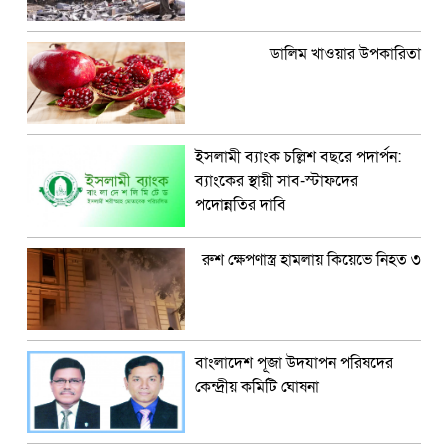
ডালিম খাওয়ার উপকারিতা
ইসলামী ব্যাংক চল্লিশ বছরে পদার্পন:
ব্যাংকের স্থায়ী সাব-স্টাফদের
পদোন্নতির দাবি
রুশ ক্ষেপণাস্ত্র হামলায় কিয়েভে নিহত ৩
বাংলাদেশ পূজা উদযাপন পরিষদের
কেন্দ্রীয় কমিটি ঘোষনা