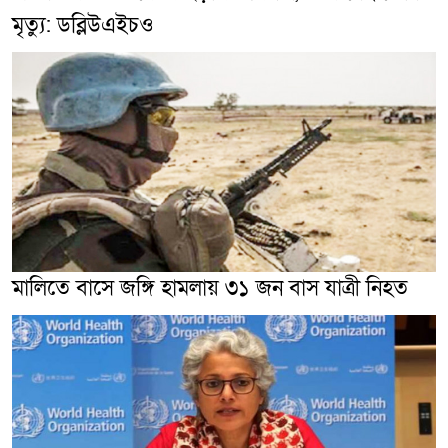
মৃত্যু: ডব্লিউএইচও
মালিতে বাসে জঙ্গি হামলায় ৩১ জন বাস যাত্রী নিহত