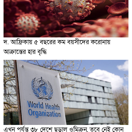
দ. আফ্রিকায় ৫ বছরের কম বয়সীদের করোনায়
আক্রান্তের হার বৃদ্ধি
এখন পর্যন্ত ৩৮ দেশে ছড়াল ওমিক্রন, তবে নেই কোন