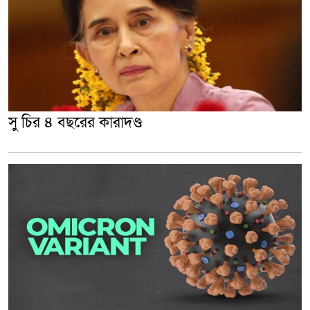
সু চির ৪ বছরের কারাদণ্ড