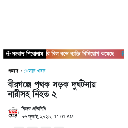
সংবাদ শিরোনাম
ট্রেজারি বিল-বন্ডে ব্যক্তি বিনিয়োগ কমেছে
আইনের
প্রচ্ছদ
খেলার খবর
বীরগঞ্জে পৃথক সড়ক দুর্ঘটনায়
নারীসহ নিহত ২
নিজস্ব প্রতিনিধি
০৬ জুলাই, ২০২৬, 11:01 AM